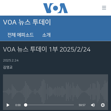
연
결
가
VOA 뉴스 투데이
한반도
능
전체 에피소드
소개
세계
링
VOD
크
VOA 뉴스 투데이 1부 2025/2/24
라디오
메
인
2025.2.24
프로그램
콘
FOLLOW US
김영교
주파수 안내
텐
츠
로
언어 선택
이
No media source currently available
동
메
0:00
59:57
인