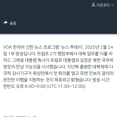
네
다운로드
비
게
공유
이
션
으
로
VOA 한국어 간판 뉴스 프로그램 '뉴스 투데이', 2025년 2월 24
이
일 1부 방송입니다. 트럼프 2기 행정부에서 대북 업무를 다룰 리
동
처드 그레넬 대통령 특사가 트럼프 대통령과 김정은 북한 국무위
검
원장의 만남 가능성을 시사했습니다. 지난해 출범한 대북제재 다
색
국적 감시기구가 워싱턴에서 첫 회의를 열고 유엔 안보리 결의의
으
완전한 이행을 지원하는 것이 목표라고 밝혔습니다. 방송 시간:
로
한반도 오후 8:00~9:00 (UTC 11:00~12:00).
이
등