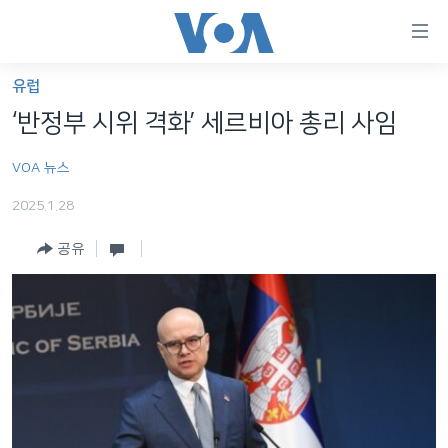
연
결
가
유럽
한반도
능
‘반정부 시위 격화’ 세르비아 총리 사임
세계
링
VOA 뉴스
VOD
크
2025.1.28
라디오
메
인
공유
프로그램
콘
FOLLOW US
주파수 안내
텐
츠
로
언어 선택
이
동
메
인