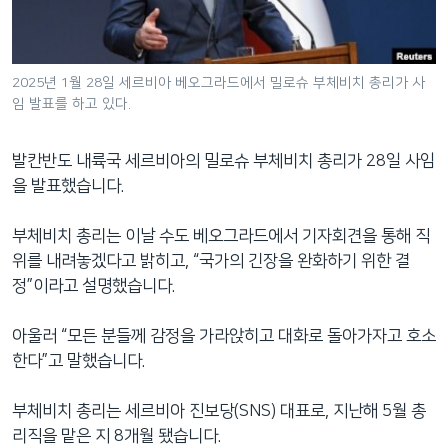
네
비
게
2025년 1월 28일 세르비아 베오그라드에서 밀로슈 부체비치 총리가 사
이
임 발표를 하고 있다.
션
으
발칸반도 내륙국 세르비아의 밀로슈 부체비치 총리가 28일 사임
로
을 발표했습니다.
이
동
부체비치 총리는 이날 수도 베오그라드에서 기자회견을 통해 직
검
위를 내려놓겠다고 밝히고, “국가의 긴장을 완화하기 위한 결
색
정”이라고 설명했습니다.
으
로
아울러 “모든 분들께 감정을 가라앉히고 대화로 돌아가자고 호소
이
한다”고 말했습니다.
등
부체비치 총리는 세르비아 진보당(SNS) 대표로, 지난해 5월 총
리직을 맡은 지 8개월 됐습니다.