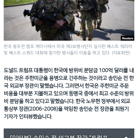
네
비
게
이
션
으
한국 동두천 캠프 케이시에서 미국 제2보병사단이 실시한 베스트 워리어
로
및 베스트 스쿼드 대회에 참가한 병사들이 이동을 하고 있다. (자료화면)
이
동
도널드 트럼프 대통령이 한국에 방위비 분담금 100억 달러를 내
검
라는 것은 주한미군을 용병으로 간주하는 것이라고 송민순 전 한
색
국 외교부 장관이 말했습니다. 그러면서 한국은 주한미군 주둔
으
비용을 대부분 지불하고 있으며 동맹국 중에서 최고 수준의 방위
로
비 분담을 하고 있다고 말했습니다. 한국 노무현 정부에서 외교
이
통상부 장관(2006-2008)을 역임한 송민순 전 장관을 최원기
등
기자가 인터뷰했습니다.