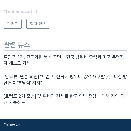
This item is part of
한반도
정치·안보
관련 뉴스
트럼프 2기, 고도화된 북핵 직면… 한국 방위비 증액과 미국 무역적
자 해소도 과제
[인터뷰: 윌슨 의원] “트럼프, 한국에 방위비 증액 요구할 것…미한 방
산협력 ‘초당적’ 지지”
[트럼프 2기 출범] “방위비와 관세로 한국 압박 전망 …대북 개인 외
교 가능성도”
Follow Us