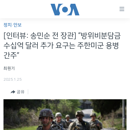
연
결
가
정치·안보
한반도
능
[인터뷰: 송민순 전 장관] “방위비분담금
세계
링
수십억 달러 추가 요구는 주한미군 용병
VOD
크
간주”
라디오
메
최원기
인
프로그램
콘
FOLLOW US
2025.1.25
주파수 안내
텐
츠
공유
로
언어 선택
이
동
메
인