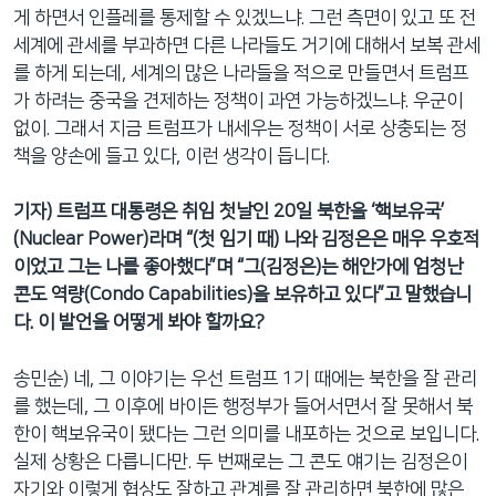
게 하면서 인플레를 통제할 수 있겠느냐. 그런 측면이 있고 또 전
세계에 관세를 부과하면 다른 나라들도 거기에 대해서 보복 관세
를 하게 되는데, 세계의 많은 나라들을 적으로 만들면서 트럼프
가 하려는 중국을 견제하는 정책이 과연 가능하겠느냐. 우군이
없이. 그래서 지금 트럼프가 내세우는 정책이 서로 상충되는 정
책을 양손에 들고 있다, 이런 생각이 듭니다.
기자) 트럼프 대통령은 취임 첫날인 20일 북한을 ‘핵보유국’
(Nuclear Power)라며 “(첫 임기 때) 나와 김정은은 매우 우호적
이었고 그는 나를 좋아했다”며 “그(김정은)는 해안가에 엄청난
콘도 역량(Condo Capabilities)을 보유하고 있다”고 말했습니
다. 이 발언을 어떻게 봐야 할까요?
송민순) 네, 그 이야기는 우선 트럼프 1기 때에는 북한을 잘 관리
를 했는데, 그 이후에 바이든 행정부가 들어서면서 잘 못해서 북
한이 핵보유국이 됐다는 그런 의미를 내포하는 것으로 보입니다.
실제 상황은 다릅니다만. 두 번째로는 그 콘도 얘기는 김정은이
자기와 이렇게 협상도 잘하고 관계를 잘 관리하면 북한에 많은