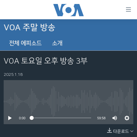
연
결
가
VOA 주말 방송
한반도
능
전체 에피소드
소개
세계
링
VOD
크
VOA 토요일 오후 방송 3부
라디오
메
인
2025.1.18
프로그램
콘
FOLLOW US
주파수 안내
텐
츠
로
No media source currently available
언어 선택
이
0:00
59:58
동
메
다운로드
인