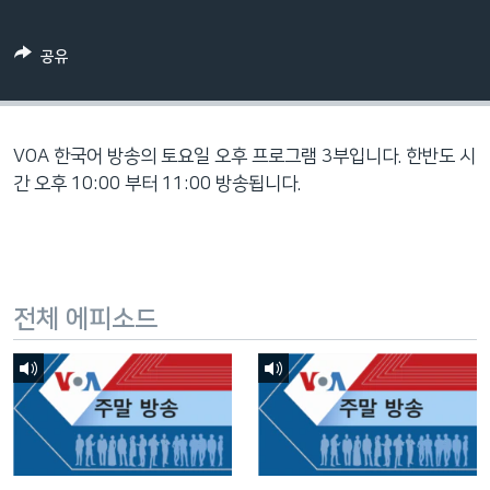
네
비
공유
게
이
션
으
VOA 한국어 방송의 토요일 오후 프로그램 3부입니다. 한반도 시
로
간 오후 10:00 부터 11:00 방송됩니다.
이
동
검
색
전체 에피소드
으
로
이
등