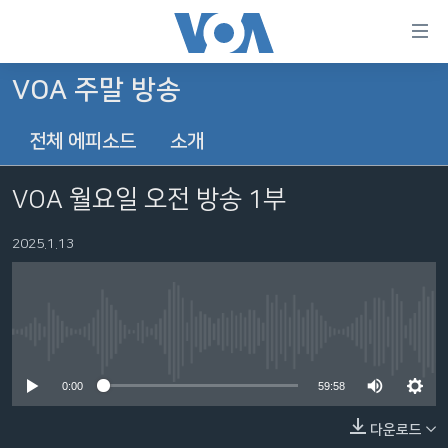
연
결
가
VOA 주말 방송
한반도
능
전체 에피소드
소개
세계
링
VOD
크
VOA 월요일 오전 방송 1부
라디오
메
인
2025.1.13
프로그램
콘
FOLLOW US
주파수 안내
텐
츠
로
No media source currently available
언어 선택
이
0:00
59:58
동
메
다운로드
인