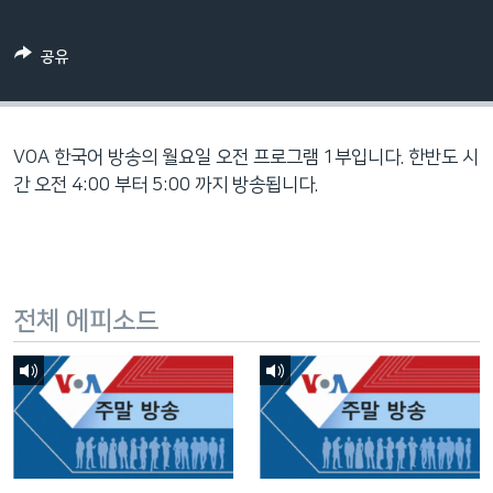
네
비
공유
게
이
션
으
VOA 한국어 방송의 월요일 오전 프로그램 1부입니다. 한반도 시
로
간 오전 4:00 부터 5:00 까지 방송됩니다.
이
동
검
색
전체 에피소드
으
로
이
등