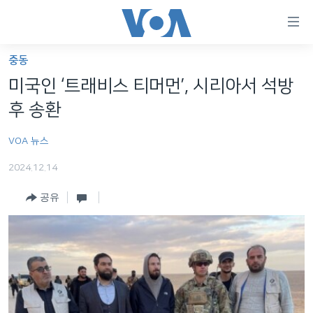
연
결
가
중동
한반도
능
미국인 ‘트래비스 티머먼’, 시리아서 석방
세계
링
후 송환
VOD
크
VOA 뉴스
라디오
메
인
2024.12.14
프로그램
콘
FOLLOW US
공유
주파수 안내
텐
츠
로
언어 선택
이
동
메
인