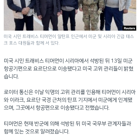
네
비
게
이
션
미국 시민 트래비스 티머먼이 알탄프 인근에서 미군 및 시리아 긴급 태스
크 포스 대원들과 함께 서 있다.
으
로
이
미국 시민 트래비스 티머먼이 시리아에서 석방된 뒤 13일 미군
동
항공기편으로 요르단으로 이송됐다고 미국 고위 관리들이 밝혔
검
습니다.
색
으
로이터 통신은 이날 익명의 고위 관리를 인용해 티머먼이 시리아
로
와 이라크, 요르단 국경 근처의 탄프 기지에서 미군에게 인계됐
이
으며, 그곳에서 항공편으로 이송됐다고 전했습니다.
등
티머먼은 현재 반군에 의해 석방된 뒤 미국 국무부 관계자들과
함께 있는 것으로 알려졌습니다.