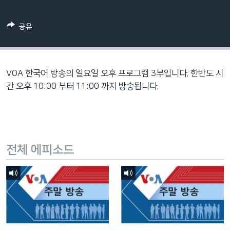
네
비
공유
게
이
션
으
VOA 한국어 방송의 일요일 오후 프로그램 3부입니다. 한반도 시
로
간 오후 10:00 부터 11:00 까지 방송됩니다.
이
동
검
색
전체 에피소드
으
로
이
등