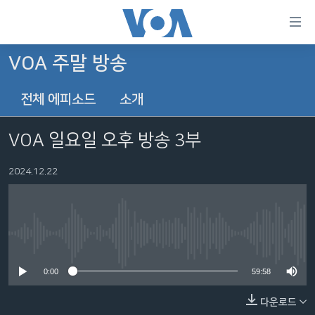
연
결
가
VOA 주말 방송
한반도
능
전체 에피소드
소개
세계
링
VOD
크
VOA 일요일 오후 방송 3부
라디오
메
인
2024.12.22
프로그램
콘
FOLLOW US
주파수 안내
텐
츠
로
No media source currently available
언어 선택
이
0:00
59:58
동
메
다운로드
인