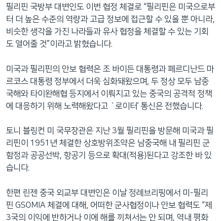
필리핀 국방부 대변인도 이번 협정 체결로 “필리핀은 미국으로부
터 더 높은 수준의 역량과 고급 정보에 접근할 수 있을 뿐 아니라,
비슷한 생각을 가진 나라들과 유사 협정을 체결할 수 있는 기회
도 열어줄 것”이라고 밝혔습니다.
미국과 필리핀의 안보 협력은 조 바이든 대통령과 페르디난드 마
르코스 대통령 정부에서 더욱 심화돼왔으며, 두 정상 모두 남중
국해와 타이완해협 등지에서 이뤄지고 있는 중국의 공격적 정책
에 대응하기 위해 노력해왔다고 `로이터’ 통신은 전했습니다.
토니 블링컨 미 국무장관은 지난 3월 필리핀을 방문해 미국과 필
리핀이 1951년 체결한 상호방위조약은 남중국해 내 필리핀 군
함정과 공공선박, 항공기 등으로 확대(적용)된다고 강조한 바 있
습니다.
한편 린젠 중국 외교부 대변인은 이날 정례브리핑에서 미-필리
핀 GSOMIA 체결에 대해, 어떠한 군사협정이나 안보 협력도 “제
3국의 이익에 반하거나 이에 해를 끼쳐서는 안 되며, 역내 평화