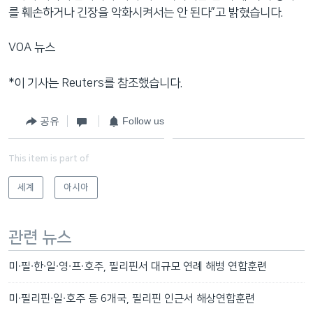
를 훼손하거나 긴장을 악화시켜서는 안 된다”고 밝혔습니다.
VOA 뉴스
*이 기사는 Reuters를 참조했습니다.
공유
Follow us
This item is part of
세계
아시아
관련 뉴스
미∙필∙한∙일∙영∙프∙호주, 필리핀서 대규모 연례 해병 연합훈련
미∙필리핀∙일∙호주 등 6개국, 필리핀 인근서 해상연합훈련