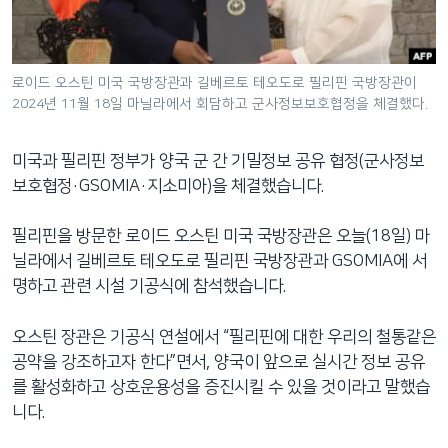
네
비
게
로이드 오스틴 미국 국방장관과 길베르토 테오도로 필리핀 국방장관이
이
2024년 11월 18일 마닐라에서 회담하고 군사정보보호협정을 체결했다.
션
으
미국과 필리핀 정부가 양국 군 간 기밀정보 공유 협정(군사정보
로
보호협정·GSOMIA·지소미아)을 체결했습니다.
이
동
필리핀을 방문한 로이드 오스틴 미국 국방장관은 오늘(18일) 마
검
닐라에서 길베르토 테오도로 필리핀 국방장관과 GSOMIA에 서
색
명하고 관련 시설 기공식에 참석했습니다.
으
로
오스틴 장관은 기공식 연설에서 “필리핀에 대한 우리의 철통같은
이
공약을 강조하고자 한다”면서, 양국이 앞으로 실시간 정보 공유
등
를 활성화하고 상호운용성을 증진시킬 수 있을 것이라고 말했습
니다.