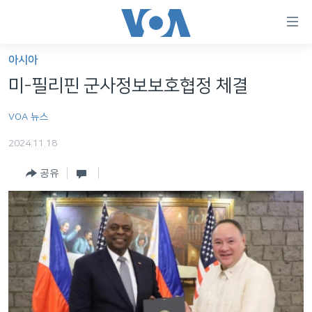
연
결
가
아시아
한반도
능
미-필리핀 군사정보보호협정 체결
세계
링
VOA 뉴스
VOD
크
2024.11.18
라디오
메
인
공유
프로그램
콘
FOLLOW US
주파수 안내
텐
츠
로
언어 선택
이
동
메
인