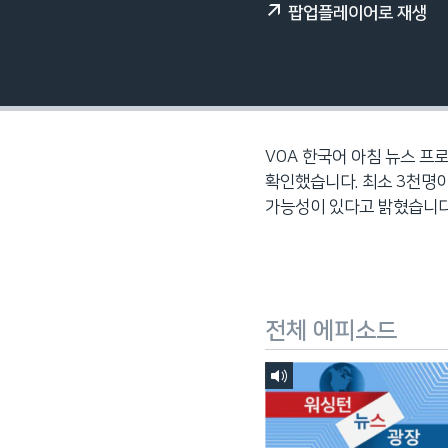
팝업플레이어로 재생
네
비
게
이
션
으
VOA 한국어 아침 뉴스 프
로
확인했습니다. 최소 3천명
이
가능성이 있다고 밝혔습니다. 방송
동
검
색
으
로
전체 에피소드
이
등