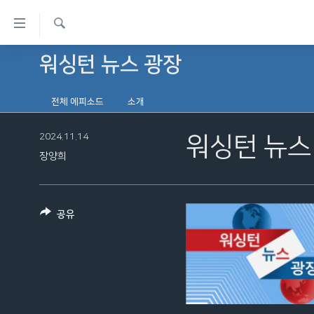
연
결
검
가
워싱턴 뉴스 광장
한반도
색
능
세계
링
전체 에피소드
소개
VOD
크
2024.11.14
워싱턴 뉴스 
라디오
메
장양희
프로그램
인
콘
주파수 안내
텐
공유
츠
로
이
동
메
인