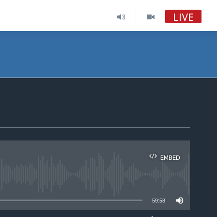
LIVE
EMBED
able
59:58