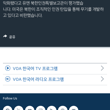
악화됐다고 유엔 북한인권특별보고관이 평가했습
네
니다. 미국은 북한이 조직적인 인권 탄압을 통해 무기를 개발하
비
고 있다고 비판했습니다.
게
이
션
으
공유
로
이
동
검
색
VOA 한국어 TV 프로그램
으
로
VOA 한국어 라디오 프로그램
이
등
Follow Us