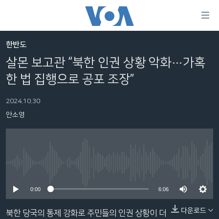
연
결
가
한반도
한반도
능
살몬 보고관 “북한 인권 상황 악화…가혹
세계
링
한 법 집행으로 공포 조장”
VOD
크
2024.10.30
라디오
메
안소영
인
프로그램
콘
FOLLOW US
주파수 안내
텐
츠
로
No media source currently available
언어 선택
이
0:00
6:06
동
메
다운로드
북한 당국의 통제 강화로 주민들의 인권 상황이 더
인