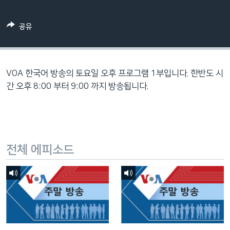
네
비
공유
게
이
션
으
VOA 한국어 방송의 토요일 오후 프로그램 1부입니다. 한반도 시
로
간 오후 8:00 부터 9:00 까지 방송됩니다.
이
동
검
색
전체 에피소드
으
로
이
등