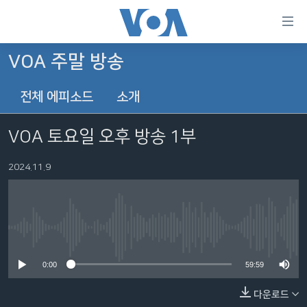
연
결
가
VOA 주말 방송
한반도
능
전체 에피소드
소개
세계
링
VOD
크
VOA 토요일 오후 방송 1부
라디오
메
인
2024.11.9
프로그램
콘
FOLLOW US
주파수 안내
텐
츠
로
No media source currently available
언어 선택
이
0:00
59:59
동
메
다운로드
인