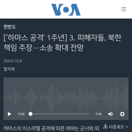
연
결
가
한반도
한반도
능
[‘하마스 공격’ 1주년] 3. 피해자들, 북한
세계
링
책임 주장…소송 확대 전망
VOD
크
2024.10.9
라디오
메
함지하
인
프로그램
콘
FOLLOW US
주파수 안내
텐
츠
로
No media source currently available
언어 선택
이
0:00
7:56
동
메
다운로드
하마스의 이스라엘 공격에 따른 여파는 군사와 외
인