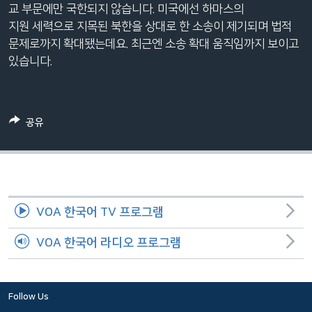
교 부문에만 국한되지 않습니다. 미국에선 하마스의
네
지원 세력으로 지목된 북한을 상대로 한 소송이 제기되며 법적
비
문제로까지 확대됐는데요. 최근엔 소송 확대 움직임까지 보이고
게
있습니다.
이
션
으
로
공유
이
동
검
색
으
VOA 한국어 TV 프로그램
로
이
VOA 한국어 라디오 프로그램
등
Follow Us