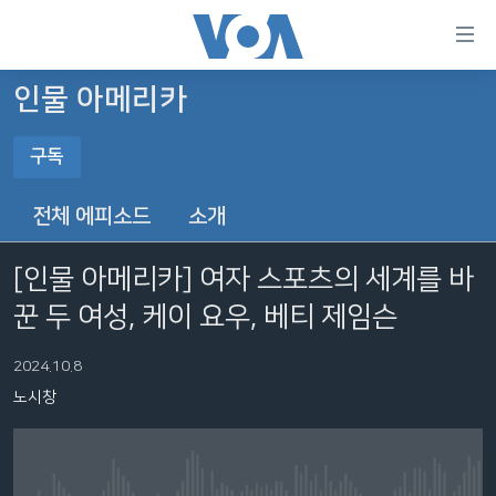
연
결
가
인물 아메리카
한반도
능
구독
세계
링
구독
VOD
크
전체 에피소드
소개
라디오
메
구독
인
[인물 아메리카] 여자 스포츠의 세계를 바
프로그램
콘
FOLLOW US
꾼 두 여성, 케이 요우, 베티 제임슨
주파수 안내
텐
츠
2024.10.8
로
노시창
언어 선택
이
동
메
인