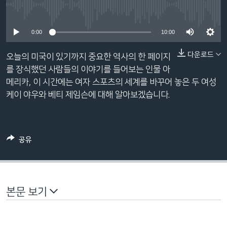
네
No media source currently available
비
0:00
10:00
게
이
다운로드
오늘의 미국이 있기까지 중요한 역사의 한 페이지
션
를 장식했던 사람들의 이야기를 들어보는 인물 아
으
메리카, 이 시간에는 여자 스포츠의 세계를 바꾸어 놓은 두 여성
로
케이 야우와 베티 제임슨에 대해 알아보겠습니다.
이
동
검
색
공유
으
로
이
등
본문 보기