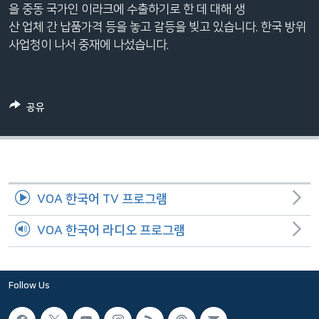
을 중동 국가인 이라크에 수출하기로 한 데 대해 생
네
산 업체 간 납품가격 등을 놓고 갈등을 빚고 있습니다. 한국 방위
비
사업청이 나서 중재에 나섰습니다.
게
이
션
으
공유
로
이
동
검
색
VOA 한국어 TV 프로그램
으
로
VOA 한국어 라디오 프로그램
이
등
Follow Us