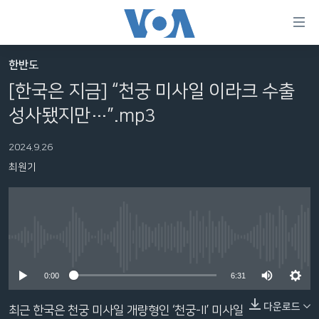
연
결
가
한반도
한반도
능
[한국은 지금] “천궁 미사일 이라크 수출
세계
링
성사됐지만…”.mp3
VOD
크
2024.9.26
라디오
메
최원기
인
프로그램
콘
FOLLOW US
주파수 안내
텐
츠
로
No media source currently available
언어 선택
이
0:00
6:31
동
메
다운로드
최근 한국은 천궁 미사일 개량형인 ‘천궁-II’ 미사일
인