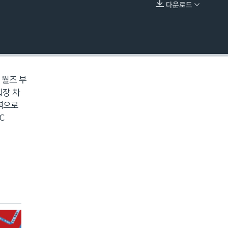
다운로드
EMBED
 월즈 부
입장 차
세력으로
C