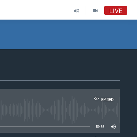
LIVE
EMBED
able
59:55