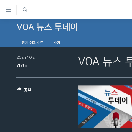
연
결
검
가
VOA 뉴스 투데이
한반도
색
능
세계
링
전체 에피소드
소개
VOD
크
2024.10.2
VOA 뉴스 
라디오
메
김영교
프로그램
인
콘
주파수 안내
텐
공유
츠
로
이
동
메
인