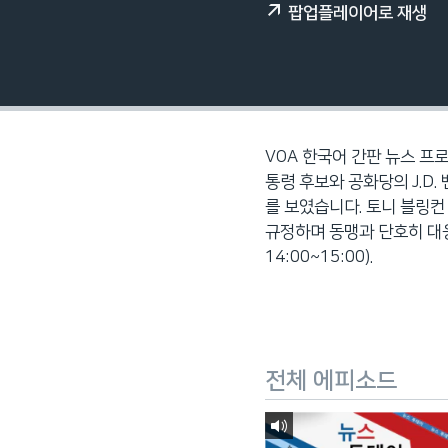
팝업플레이어로 재생
네
비
게
이
션
으
VOA 한국어 간판 뉴스 프로
로
통령 후보와 공화당의 J.D.
이
를 보였습니다. 토니 블링컨
동
규정하며 동맹과 단호히 대응
검
14:00~15:00).
색
으
로
이
등
전체 에피소드