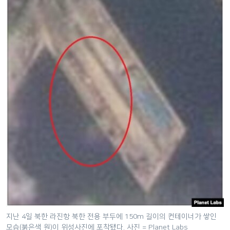
지난 4일 북한 라진항 북한 전용 부두에 150m 길이의 컨테이너가 쌓인
모습(붉은색 원)이 위성사진에 포착됐다. 사진 = Planet Labs