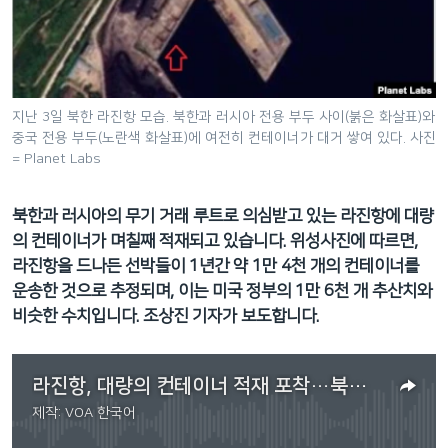
네
비
게
이
션
지난 3일 북한 라진항 모습. 북한과 러시아 전용 부두 사이(붉은 화살표)와
중국 전용 부두(노란색 화살표)에 여전히 컨테이너가 대거 쌓여 있다. 사진
으
= Planet Labs
로
이
북한과 러시아의 무기 거래 루트로 의심받고 있는 라진항에 대량
동
의 컨테이너가 며칠째 적재되고 있습니다. 위성사진에 따르면,
검
라진항을 드나든 선박들이 1년간 약 1만 4천 개의 컨테이너를
색
운송한 것으로 추정되며, 이는 미국 정부의 1만 6천 개 추산치와
으
비슷한 수치입니다. 조상진 기자가 보도합니다.
로
이
등
라진항, 대량의 컨테이너 적재 포착…북러 무기 거래 의혹 증폭
제작:
VOA 한국어
No media source currently available