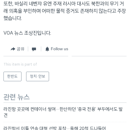
또한, 바실리 네벤쟈 유엔 주재 러시아 대사도 북한과의 무기 거
래 의혹을 부인하며 어떠한 물적 증거도 존재하지 않는다고 주장
했습니다.
VOA 뉴스 조상진입니다.
공유
Follow us
This item is part of
한반도
정치·안보
관련 뉴스
라진항 곳곳에 컨테이너 쌓여…한산하던 ‘중국 전용’ 부두에서도 발
견
라진항서 이틀 연속 대형 선박 포착…올해 20척 드나들어