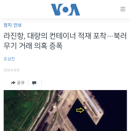
연
결
가
정치·안보
한반도
능
라진항, 대량의 컨테이너 적재 포착…북러
세계
링
무기 거래 의혹 증폭
VOD
크
조상진
라디오
메
인
2024.9.6
프로그램
콘
FOLLOW US
공유
주파수 안내
텐
츠
로
언어 선택
이
동
메
인