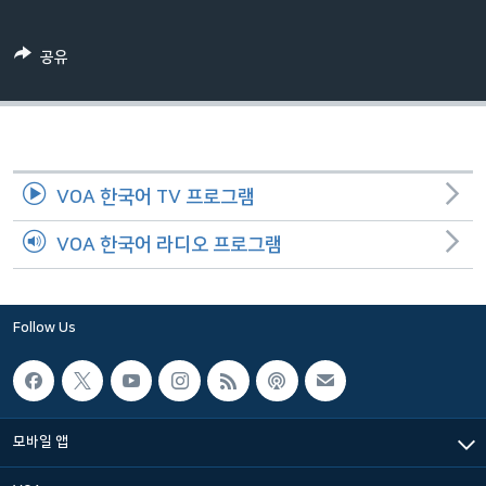
네
비
공유
게
이
션
으
로
VOA 한국어 TV 프로그램
이
동
VOA 한국어 라디오 프로그램
검
색
으
Follow Us
로
이
등
모바일 앱