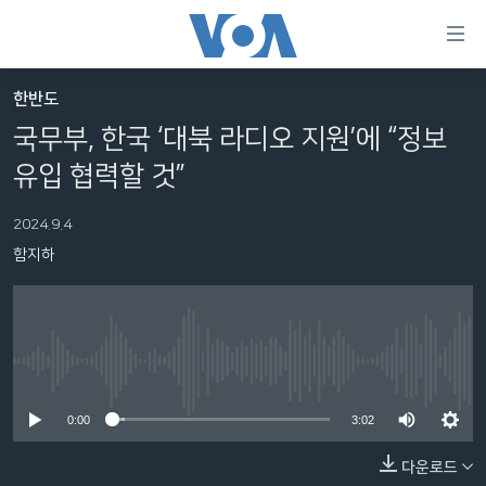
연
결
가
한반도
한반도
능
국무부, 한국 ‘대북 라디오 지원’에 “정보
세계
링
유입 협력할 것”
VOD
크
2024.9.4
라디오
메
함지하
인
프로그램
콘
FOLLOW US
주파수 안내
텐
츠
로
No media source currently available
언어 선택
이
0:00
3:02
동
메
다운로드
인