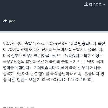
네
다운로드
비
게
공유
이
션
으
로
VOA 한국어 '출발 뉴스 쇼', 2024년 9월 13일 방송입니다. 북한
이
이 70여일 만에 또 다시 단거리 탄도미사일 도발에 나섰습니다.
동
미국 정부가 핵무기를 기하급수적으로 늘리겠다는 북한 김정은
검
국무위원장의 발언과 관련해 북한의 불법 무기 프로그램이 국제
색
평화를 위협한다고 지적했습니다. 미국이 북러 간 무기 거래를
으
강력히 규탄하며 관련 행위를 즉각 중단하라고 촉구했습니다. 방
로
송 시간: 한반도 오전 2:00~3:00 (UTC 17:00~18:00).
이
등