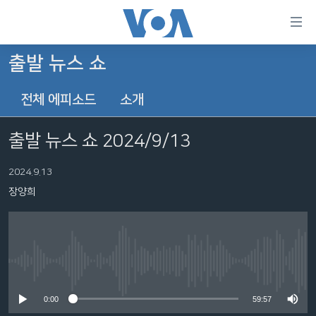
연
결
가
출발 뉴스 쇼
한반도
능
전체 에피소드
소개
세계
링
VOD
크
출발 뉴스 쇼 2024/9/13
라디오
메
인
2024.9.13
프로그램
콘
FOLLOW US
장양희
주파수 안내
텐
츠
로
언어 선택
이
No media source currently available
동
메
0:00
59:57
인