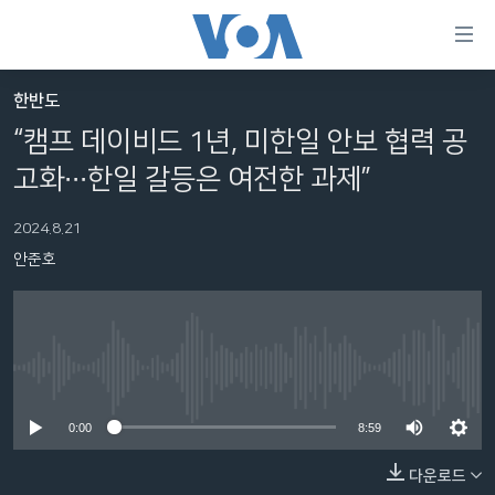
연
결
가
한반도
한반도
능
“캠프 데이비드 1년, 미한일 안보 협력 공
세계
링
고화∙∙∙한일 갈등은 여전한 과제”
VOD
크
2024.8.21
라디오
메
안준호
인
프로그램
콘
FOLLOW US
주파수 안내
텐
츠
로
No media source currently available
언어 선택
이
0:00
8:59
동
메
다운로드
인