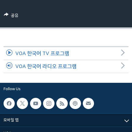
네
비
공유
게
이
션
으
로
VOA 한국어 TV 프로그램
이
동
VOA 한국어 라디오 프로그램
검
색
으
Follow Us
로
이
등
모바일 앱