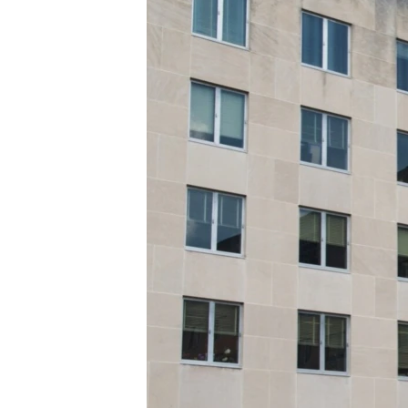
네
비
게
이
션
으
로
이
동
검
색
으
로
이
등