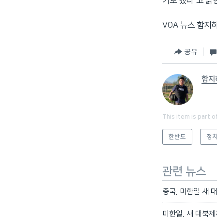
기로 했다”고 밝
VOA 뉴스 함지
공유
함지
This item is part o
한반도
정치
관련 뉴스
중국, 미한일 새 
미한일, 새 대북제