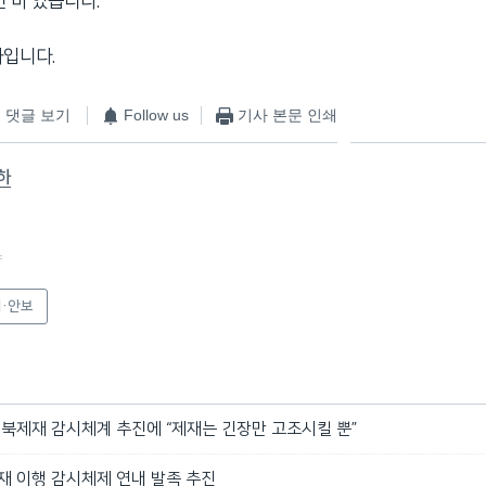
힌 바 있습니다.
하입니다.
댓글 보기
Follow us
기사 본문 인쇄
하
f
·안보
대북제재 감시체계 추진에 “제재는 긴장만 고조시킬 뿐”
재 이행 감시체제 연내 발족 추진