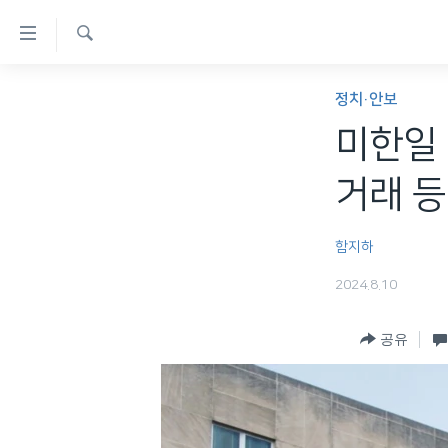
연
결
검
가
한반도
색
정치·안보
능
세계
미한일 
링
VOD
크
거래 등
라디오
메
프로그램
인
함지하
콘
주파수 안내
2024.8.10
텐
츠
공유
로
이
동
메
인