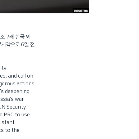
조구래 한국 외
시각으로 6일 전
ity
es, and call on
ngerous actions
’s deepening
ussia’s war
UN Security
the PRC to use
sistant
s to the