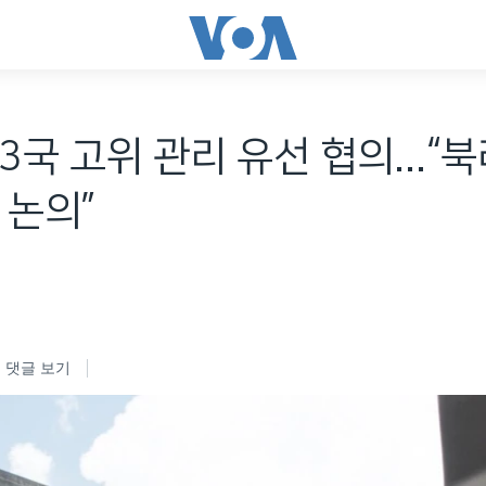
3국 고위 관리 유선 협의...“
 논의”
댓글 보기