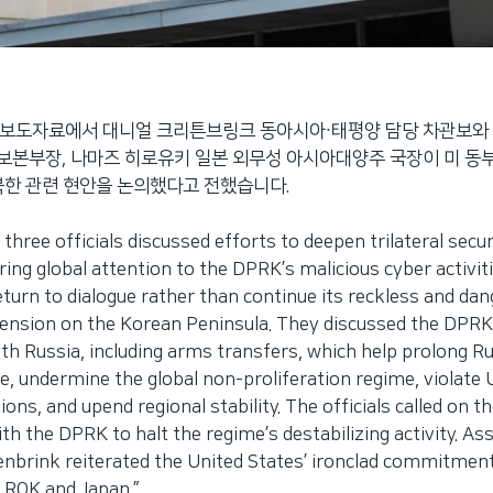
 보도자료에서 대니얼 크리튼브링크 동아시아∙태평양 담당 차관보와 
본부장, 나마즈 히로유키 일본 외무성 아시아대양주 국장이 미 동부
북한 관련 현안을 논의했다고 전했습니다.
ree officials discussed efforts to deepen trilateral secur
ing global attention to the DPRK’s malicious cyber activiti
turn to dialogue rather than continue its reckless and da
tension on the Korean Peninsula. They discussed the DPRK
ith Russia, including arms transfers, which help prolong R
e, undermine the global non-proliferation regime, violate 
ions, and upend regional stability. The officials called on 
ith the DPRK to halt the regime’s destabilizing activity. As
enbrink reiterated the United States’ ironclad commitment
 ROK and Japan.”