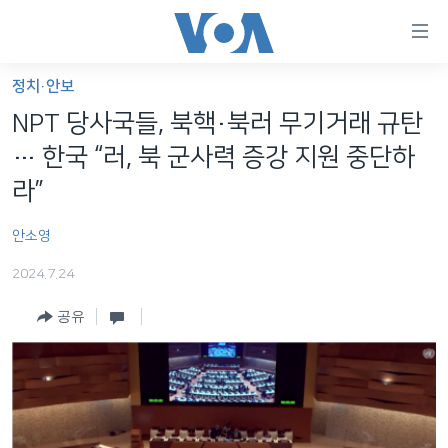
연
결
가
정치·안보
한반도
능
NPT 당사국들, 북핵·북러 무기거래 규탄
세계
링
… 한국 “러, 북 군사력 증강 지원 중단하
VOD
크
라”
라디오
메
안소영
인
프로그램
콘
FOLLOW US
2024.7.24
주파수 안내
텐
츠
공유
로
언어 선택
이
동
메
인