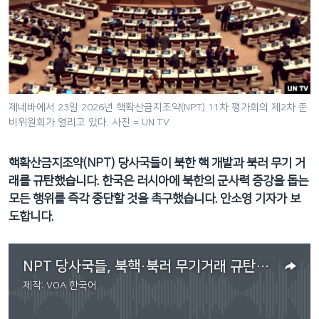
네
비
게
이
션
으
제네바에서 23일 2026년 핵확산금지조약(NPT) 11차 평가회의 제2차 준
로
비위원회가 열리고 있다. 사진 = UN TV
이
동
핵확산금지조약(NPT) 당사국들이 북한 핵 개발과 북러 무기 거
검
래를 규탄했습니다. 한국은 러시아에 북한의 군사력 증강을 돕는
색
모든 행위를 즉각 중단할 것을 촉구했습니다. 안소영 기자가 보
으
도합니다.
로
이
등
NPT 당사국들, 북핵·북러 무기거래 규탄 … 한국 “러, 북 군사력 증강 지원 중단하라”.mp3
제작:
VOA 한국어
No media source currently available