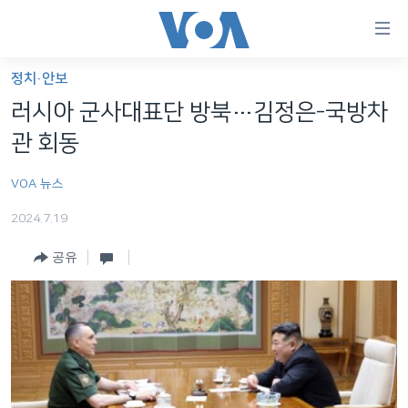
연
결
가
정치·안보
한반도
능
러시아 군사대표단 방북…김정은-국방차
세계
링
관 회동
VOD
크
VOA 뉴스
라디오
메
인
2024.7.19
프로그램
콘
FOLLOW US
공유
주파수 안내
텐
츠
로
언어 선택
이
동
메
인