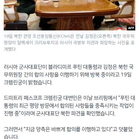
네
비
게
이
션
19일 북한 관영 조선중앙통신(KCNA)은 전날 김정은(오른쪽) 북한 국무위
원장이 알렉세이 크리보루치코 러시아 국방부 차관과 회담하는 사진을 공
으
개했다.
로
이
러시아 군사대표단이 블라디미르 푸틴 대통령과 김정은 북한 국
동
무위원장 간의 합의 사항을 이행하기 위해 방북 중이라고 19일
검
크렘린궁이 밝혔습니다.
색
으
드미트리 페스코프 크렘린궁 대변인은 이날 브리핑에서 “푸틴 대
로
통령의 최근 평양 방문에서 합의된 사항들을 충족시키는 작업이
이
진행 중”이라며 군사대표단 북한 파견을 확인했습니다.
등
그러면서 “지금 양측은 바쁘게 합의를 이행하고 있다”고 덧붙였
습니다.