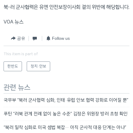
북-러 군사협력은 유엔 안전보장이사회 결의 위반에 해당합니다.
VOA 뉴스
공유
Follow us
This item is part of
한반도
정치·안보
관련 뉴스
국무부 “북러 군사협력 심화, 인태·유럽 안보 협력 강화로 이어질 뿐”
푸틴 “러북 관계 전례 없이 높은 수준” 김정은 위원장 방러 초청 확인
“북러 밀착 심화로 미국 셈법 복잡… 아직 군사적 대응 단계는 아냐”