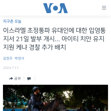
연
결
가
지구촌 오늘
한반도
능
이스라엘 초정통파 유대인에 대한 입영통
세계
링
지서 21일 발부 개시... 아이티 치안 유지
VOD
크
지원 케냐 경찰 추가 배치
라디오
메
김정우
박영서
인
프로그램
콘
FOLLOW US
2024.7.17
주파수 안내
텐
츠
공유
로
언어 선택
이
동
메
인