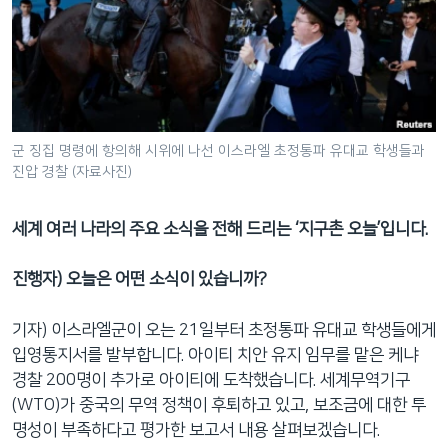
네
비
게
이
션
으
군 징집 명령에 항의해 시위에 나선 이스라엘 초정통파 유대교 학생들과
로
진압 경찰 (자료사진)
이
동
세계 여러 나라의 주요 소식을 전해 드리는 ‘지구촌 오늘’입니다.
검
색
진행자) 오늘은 어떤 소식이 있습니까?
으
로
기자) 이스라엘군이 오는 21일부터 초정통파 유대교 학생들에게
이
입영통지서를 발부합니다. 아이티 치안 유지 임무를 맡은 케냐
등
경찰 200명이 추가로 아이티에 도착했습니다. 세계무역기구
(WTO)가 중국의 무역 정책이 후퇴하고 있고, 보조금에 대한 투
명성이 부족하다고 평가한 보고서 내용 살펴보겠습니다.