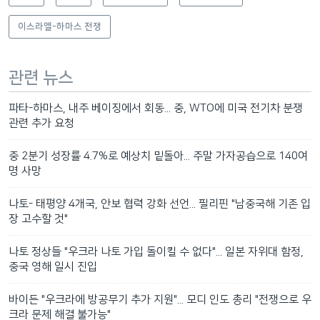
이스라엘-하마스 전쟁
관련 뉴스
파타-하마스, 내주 베이징에서 회동... 중, WTO에 미국 전기차 분쟁
관련 추가 요청
중 2분기 성장률 4.7%로 예상치 밑돌아... 주말 가자공습으로 140여
명 사망
나토- 태평양 4개국, 안보 협력 강화 선언... 필리핀 "남중국해 기존 입
장 고수할 것"
나토 정상들 "우크라 나토 가입 돌이킬 수 없다"... 일본 자위대 함정,
중국 영해 일시 진입
바이든 "우크라에 방공무기 추가 지원"... 모디 인도 총리 "전쟁으로 우
크라 문제 해결 불가능"