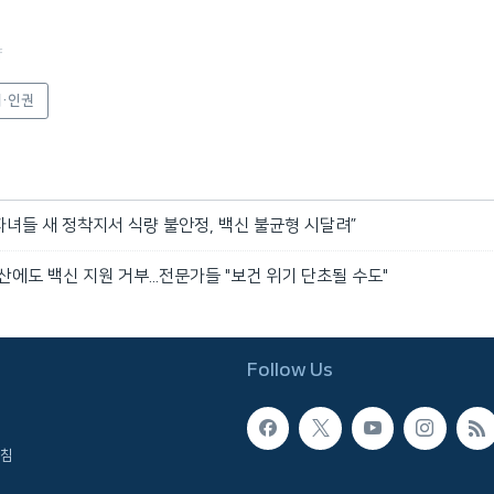
f
·인권
자녀들 새 정착지서 식량 불안정, 백신 불균형 시달려”
산에도 백신 지원 거부...전문가들 "보건 위기 단초될 수도"
Follow Us
침