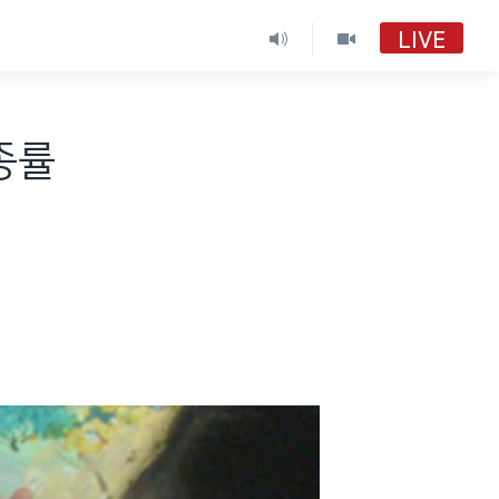
LIVE
종률