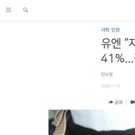
연
결
검
가
한반도
색
사회·인권
능
세계
유엔 “
링
VOD
크
41%.
라디오
메
프로그램
인
안소영
콘
주파수 안내
2024.7.15
텐
츠
공유
로
이
동
메
인