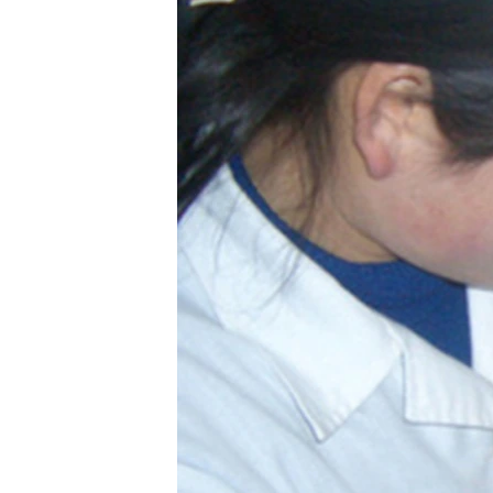
네
비
게
이
션
으
로
이
동
검
색
으
로
이
등