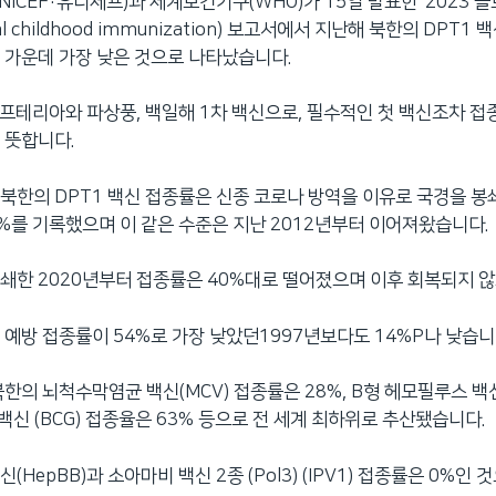
NICEF·유니세프)과 세계보건기구(WHO)가 15일 발표한 ‘2023 
obal childhood immunization) 보고서에서 지난해 북한의 DPT1
국 가운데 가장 낮은 것으로 나타났습니다.
디프테리아와 파상풍, 백일해 1차 백신으로, 필수적인 첫 백신조차 접
 뜻합니다.
북한의 DPT1 백신 접종률은 신종 코로나 방역을 이유로 국경을 
8%를 기록했으며 이 같은 수준은 지난 2012년부터 이어져왔습니다.
쇄한 2020년부터 접종률은 40%대로 떨어졌으며 이후 회복되지 않
 예방 접종률이 54%로 가장 낮았던1997년보다도 14%P나 낮습니
북한의 뇌척수막염균 백신(MCV) 접종률은 28%, B형 헤모필루스 백신
 백신 (BCG) 접종율은 63% 등으로 전 세계 최하위로 추산됐습니다.
신(HepBB)과 소아마비 백신 2종 (Pol3) (IPV1) 접종률은 0%