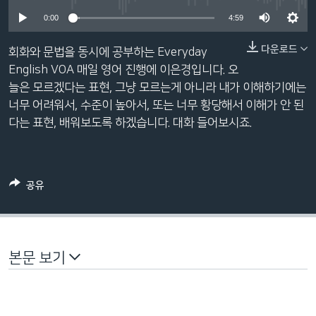
네
0:00
4:59
비
게
다운로드
회화와 문법을 동시에 공부하는 Everyday
이
English VOA 매일 영어 진행에 이은경입니다. 오
션
늘은 모르겠다는 표현, 그냥 모르는게 아니라 내가 이해하기에는
으
너무 어려워서, 수준이 높아서, 또는 너무 황당해서 이해가 안 된
로
다는 표현, 배워보도록 하겠습니다. 대화 들어보시죠.
이
동
검
공유
색
으
로
이
본문 보기
등