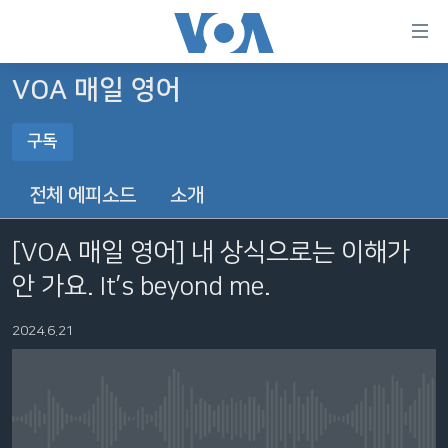
연
결
가
VOA 매일 영어
한반도
능
구독
세계
링
구독
VOD
크
전체 에피소드
소개
라디오
메
YouTube Music
인
[VOA 매일 영어] 내 상식으로는 이해가
프로그램
콘
FOLLOW US
안 가요. It’s beyond me.
주파수 안내
텐
Spotify
츠
2024.6.21
로
YouTube
언어 선택
이
동
메
구독
No media source currently available
인