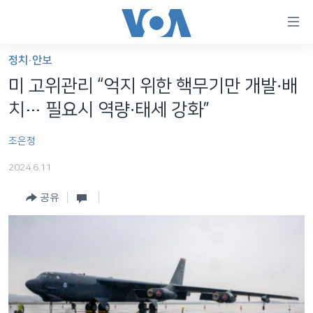
연
결
가
정치·안보
한반도
능
미 고위관리 “억지 위한 핵무기만 개발∙배
세계
링
치… 필요시 역량∙태세 강화”
VOD
크
조은정
라디오
메
인
2024.6.11
프로그램
콘
FOLLOW US
공유
주파수 안내
텐
츠
로
언어 선택
이
동
메
인