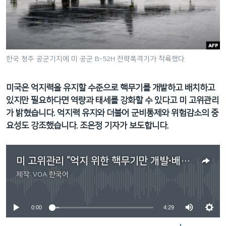
네
비
게
이
션
한국 청주 공군기지에 미 공군 B-52H 전략폭격기가 착륙했다.
으
로
미국은 억지력을 유지할 수준으로 핵무기를 개발하고 배치하고
이
있지만 필요하다면 역량과 태세를 강화할 수 있다고 미 고위관리
동
가 밝혔습니다. 억지력 유지와 더불어 군비통제와 위험감소의 중
검
요성도 강조했습니다. 조은정 기자가 보도합니다.
색
으
로
미 고위관리 “억지 위한 핵무기만 개발∙배치… 필요시 역량∙태세 강화”
이
제작:
VOA 한국어
No media source currently available
등
0:00
4:29