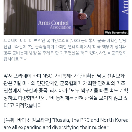
프라네이 바디 미 백악관 국가안보회의(NSC) 군비통제∙군축∙비확산 담당
선임보좌관이 7일 군축협회가 개최한 연례회의에서 ‘미국 핵무기 정책과
향후 군비통제 방향’을 주제로 한 기조연설을 하고 있다. 사진 = 군축협회
웹사이트 캡처.
앞서 프라네이 바디 NSC 군비통제∙군축∙비확산 담당 선임보좌
관은 7일 미국의 민간단체인 군축협회가 개최한 연례회의 기조
연설에서 “북한과 중국, 러시아가 “모두 핵무기를 빠른 속도로 확
장하고 다양화하면서 군비 통제에는 전혀 관심을 보이지 않고 있
다”고 지적했습니다.
[녹취: 바디 선임보좌관] “Russia, the PRC and North Korea
are all expanding and diversifying their nuclear