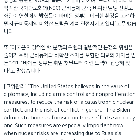
능성과 관련한 VOA의 질문에 이같이 밝히며 “프라네이 바디 미
백악관 국가안보회의(NSC) 군비통제∙군축∙비확산 담당 선임보
좌관이 연설에서 밝혔듯이 바이든 정부는 이러한 환경을 고려하
면서 군비통제와 비확산 노력을 계속 진전시키고 있다”고 말했습
니다.
또 “미국은 재앙적인 핵 분쟁의 위험과 일반적인 분쟁의 위험을
줄이기 위해 군비통제와 비확산 조치를 포함한 외교의 가치를 믿
는다”며 “바이든 정부는 취임 첫날부터 이런 노력에 집중해 왔
다"고 말했습니다.
[고위관리] “The United States believes in the value of
diplomacy, including arms control and nonproliferation
measures, to reduce the risk of a catastrophic nuclear
conflict, and the risk of conflict in general. The Biden
Administration has focused on these efforts since day
one. Such measures are especially important now,
when nuclear risks are increasing due to Russia’s