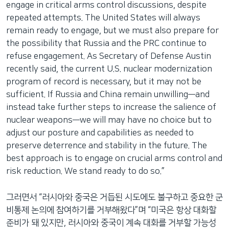
engage in critical arms control discussions, despite
repeated attempts. The United States will always
remain ready to engage, but we must also prepare for
the possibility that Russia and the PRC continue to
refuse engagement. As Secretary of Defense Austin
recently said, the current U.S. nuclear modernization
program of record is necessary, but it may not be
sufficient. If Russia and China remain unwilling—and
instead take further steps to increase the salience of
nuclear weapons—we will may have no choice but to
adjust our posture and capabilities as needed to
preserve deterrence and stability in the future. The
best approach is to engage on crucial arms control and
risk reduction. We stand ready to do so.”
그러면서 “러시아와 중국은 거듭된 시도에도 불구하고 중요한 군
비통제 논의에 참여하기를 거부해왔다”며 “미국은 항상 대화할
준비가 돼 있지만, 러시아와 중국이 계속 대화를 거부할 가능성