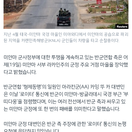
네
비
게
이
션
지난 4월 태국-미얀마 국경 마을인 미야와디에서 미얀마의 공습으로 파괴
된 지역을 카렌민족해방군(KNLA) 군인들이 차량을 타고 순찰중이다.
으
로
이
미얀마 군사정부에 대한 투쟁을 계속하고 있는 반군연합 측은 어
동
제(19일) 미얀마 서부 라카인주의 군정 주요 거점 마을을 장악했
검
다고 밝혔습니다.
색
으
반군연합 ‘형제동맹’의 일원인 아라칸군(AA) 카잉 뚜 카 대변인
로
은 이날 ‘로이터’ 통신에 반군이 미얀마-방글라데시 국경 부근 ‘부
이
띠다웅’을 점령했다며, 이는 여러 전선에서 반군 측과 싸우고 있
등
는 미얀마 군정에 또 한 번의 패배를 의미한다고 말했습니다.
미얀마 군정 대변인은 반군 측 주장에 관한 ‘로이터’ 통신의 논평
요청에 응답하지 않았습니다.