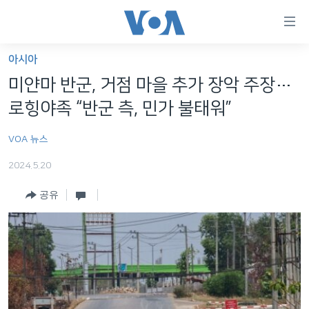
연
결
가
아시아
한반도
능
미얀마 반군, 거점 마을 추가 장악 주장…
세계
링
로힝야족 “반군 측, 민가 불태워”
VOD
크
VOA 뉴스
라디오
메
인
2024.5.20
프로그램
콘
FOLLOW US
공유
주파수 안내
텐
츠
로
언어 선택
이
동
메
인