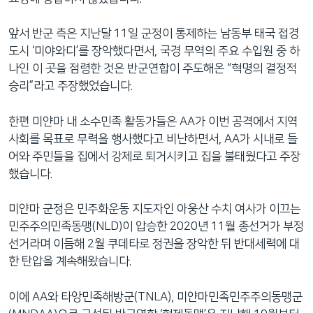
앞서 반군 측은 지난달 11일 군정이 통제하는 남동부 태국 접경
도시 ‘미야와디’를 장악했다면서, 국경 무역의 주요 수입원 중 하
나인 이 곳을 점령한 것은 반군연합이 주도해온 “혁명의 결정적
승리”라고 주장했었습니다.
한편 미얀마 내 소수민족 활동가들은 AA가 이번 공격에서 지역
사회를 목표로 무력을 행사했다고 비난하면서, AA가 시내로 들
어와 주민들을 집에서 강제로 퇴거시키고 집을 불태웠다고 주장
했습니다.
미얀마 군정은 민주화운동 지도자인 아웅산 수치 여사가 이끄는
민주주의민족동맹(NLD)이 압승한 2020년 11월 총선거가 부정
선거라며 이듬해 2월 쿠데타로 정권을 장악한 뒤 반대세력에 대
한 탄압을 계속해왔습니다.
이에 AA와 타앙민족해방군(TNLA), 미얀마민족민주주의동맹군