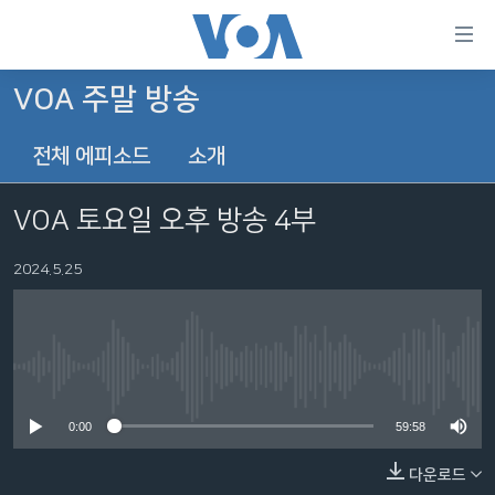
연
결
가
VOA 주말 방송
한반도
능
전체 에피소드
소개
세계
링
VOD
크
VOA 토요일 오후 방송 4부
라디오
메
인
2024.5.25
프로그램
콘
FOLLOW US
주파수 안내
텐
츠
로
No media source currently available
언어 선택
이
0:00
59:58
동
메
다운로드
인