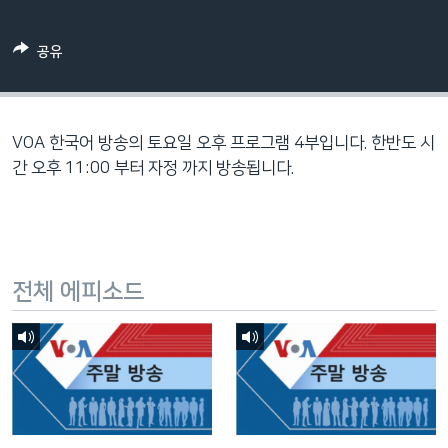
네
비
공유
게
이
션
으
VOA 한국어 방송의 토요일 오후 프로그램 4부입니다. 한반도 시
로
간 오후 11:00 부터 자정 까지 방송됩니다.
이
동
검
색
전체 에피소드
으
로
이
등