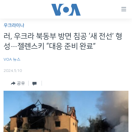
연
결
가
우크라이나
한반도
능
러, 우크라 북동부 방면 침공 ‘새 전선’ 형
세계
링
성…젤렌스키 “대응 준비 완료”
VOD
크
VOA 뉴스
라디오
메
인
2024.5.10
프로그램
콘
FOLLOW US
공유
주파수 안내
텐
츠
로
언어 선택
이
동
메
인