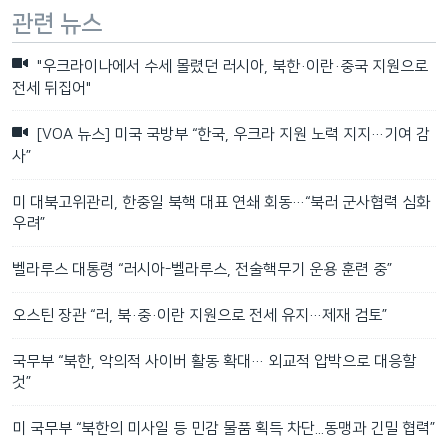
관련 뉴스
"우크라이나에서 수세 몰렸던 러시아, 북한·이란·중국 지원으로
전세 뒤집어"
[VOA 뉴스] 미국 국방부 “한국, 우크라 지원 노력 지지…기여 감
사”
미 대북고위관리, 한중일 북핵 대표 연쇄 회동…“북러 군사협력 심화
우려”
벨라루스 대통령 “러시아-벨라루스, 전술핵무기 운용 훈련 중”
오스틴 장관 “러, 북·중·이란 지원으로 전세 유지…제재 검토”
국무부 “북한, 악의적 사이버 활동 확대… 외교적 압박으로 대응할
것”
미 국무부 “북한의 미사일 등 민감 물품 획득 차단...동맹과 긴밀 협력”