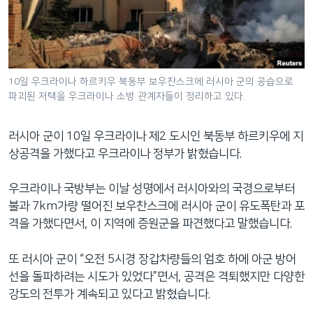
네
비
게
이
션
10일 우크라이나 하르키우 북동부 보우찬스크에 러시아 군의 공습으로
파괴된 저택을 우크라이나 소방 관계자들이 정리하고 있다.
으
로
이
러시아 군이 10일 우크라이나 제2 도시인 북동부 하르키우에 지
동
상공격을 가했다고 우크라이나 정부가 밝혔습니다.
검
색
우크라이나 국방부는 이날 성명에서 러시아와의 국경으로부터
으
불과 7km가량 떨어진 보우찬스크에 러시아 군이 유도폭탄과 포
로
격을 가했다면서, 이 지역에 증원군을 파견했다고 말했습니다.
이
등
또 러시아 군이 “오전 5시경 장갑차량들의 엄호 하에 아군 방어
선을 돌파하려는 시도가 있었다”면서, 공격은 격퇴했지만 다양한
강도의 전투가 계속되고 있다고 밝혔습니다.