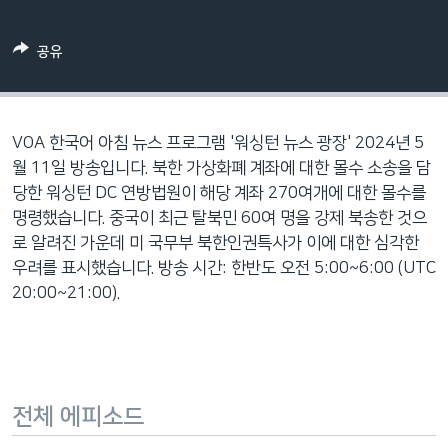
네
비
공유
게
이
션
으
VOA 한국어 아침 뉴스 프로그램 '워싱턴 뉴스 광장' 2024년 5
로
월 11일 방송입니다. 북한 가상화폐 계좌에 대한 몰수 소송을 담
이
당한 워싱턴 DC 연방법원이 해당 계좌 270여개에 대한 몰수를
동
명령했습니다. 중국이 최근 탈북민 60여 명을 강제 북송한 것으
검
로 알려진 가운데 미 국무부 북한인권특사가 이에 대한 심각한
색
우려를 표시했습니다. 방송 시간: 한반도 오전 5:00~6:00 (UTC
으
20:00~21:00).
로
이
등
전체 에피소드