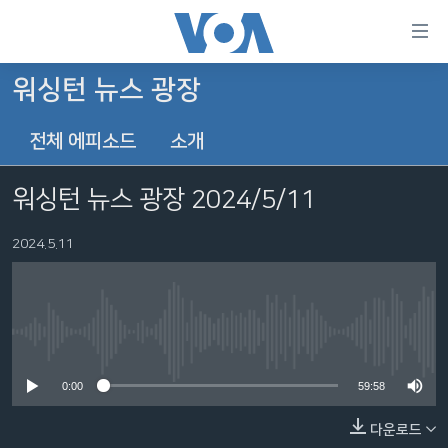
연
결
가
워싱턴 뉴스 광장
한반도
능
전체 에피소드
소개
세계
링
VOD
크
워싱턴 뉴스 광장 2024/5/11
라디오
메
인
2024.5.11
프로그램
콘
FOLLOW US
주파수 안내
텐
츠
로
No media source currently available
언어 선택
이
0:00
59:58
동
메
다운로드
인