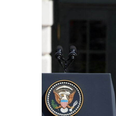
네
비
게
이
션
으
로
이
동
검
색
으
로
이
등