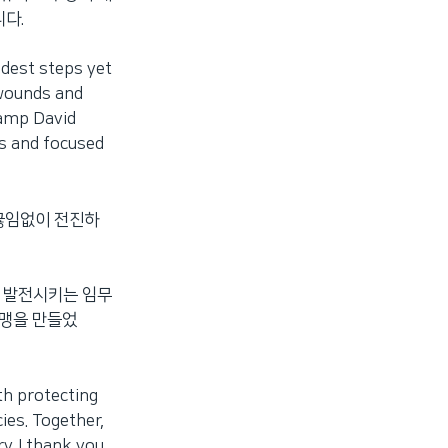
다.
dest steps yet
 wounds and
Camp David
es and focused
 끊임없이 전진하
고 발전시키는 임무
동맹을 만들었
h protecting
es. Together,
y. I thank you,