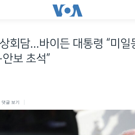
상회담...바이든 대통령 “미일
∙안보 초석”
댓글 보기