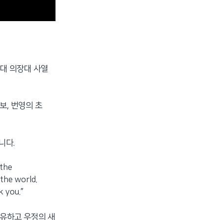
병대 의장대 사열
보, 번영의 초
니다.
the
 the world.
k you.”
치유하고 우정의 새