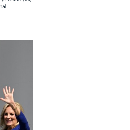
nal
.