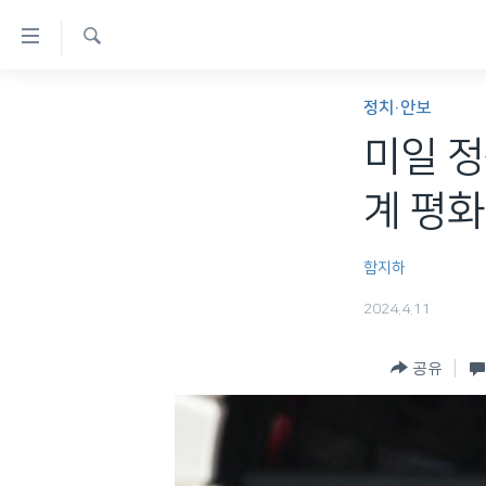
연
결
검
가
한반도
색
정치·안보
능
세계
미일 정
링
VOD
크
계 평화
라디오
메
프로그램
인
함지하
콘
주파수 안내
2024.4.11
텐
츠
공유
로
이
동
메
인