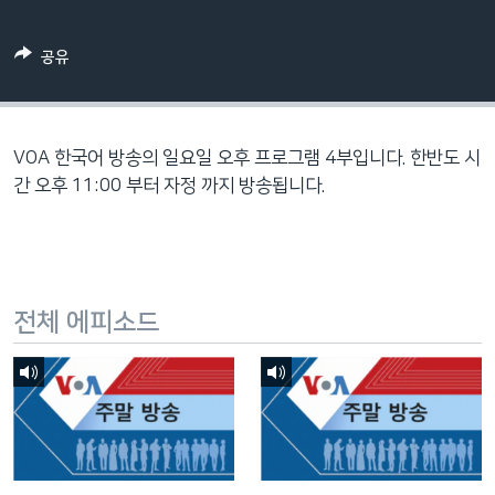
네
비
공유
게
이
션
으
VOA 한국어 방송의 일요일 오후 프로그램 4부입니다. 한반도 시
로
간 오후 11:00 부터 자정 까지 방송됩니다.
이
동
검
색
전체 에피소드
으
로
이
등