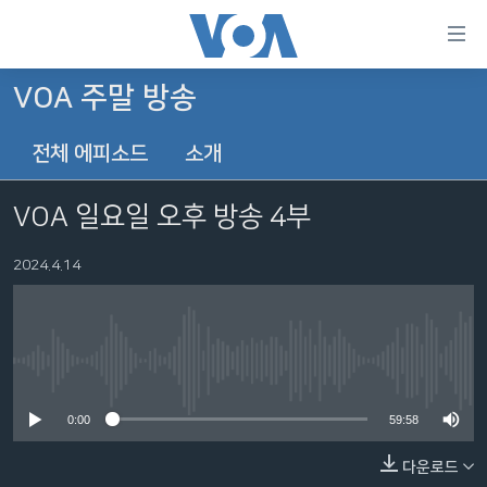
연
결
가
VOA 주말 방송
한반도
능
전체 에피소드
소개
세계
링
VOD
크
VOA 일요일 오후 방송 4부
라디오
메
인
2024.4.14
프로그램
콘
FOLLOW US
주파수 안내
텐
츠
로
No media source currently available
언어 선택
이
0:00
59:58
동
메
다운로드
인