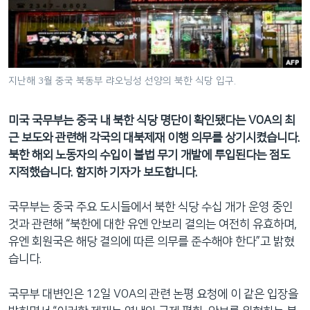
네
비
게
이
션
지난해 3월 중국 북동부 랴오닝성 선양의 북한 식당 입구.
으
로
미국 국무부는 중국 내 북한 식당 명단이 확인됐다는 VOA의 최
이
근 보도와 관련해 각국의 대북제재 이행 의무를 상기시켰습니다.
동
북한 해외 노동자의 수입이 불법 무기 개발에 투입된다는 점도
검
지적했습니다. 함지하 기자가 보도합니다.
색
으
국무부는 중국 주요 도시들에서 북한 식당 수십 개가 운영 중인
로
것과 관련해 “북한에 대한 유엔 안보리 결의는 여전히 유효하며,
이
유엔 회원국은 해당 결의에 따른 의무를 준수해야 한다”고 밝혔
등
습니다.
국무부 대변인은 12일 VOA의 관련 논평 요청에 이 같은 입장을