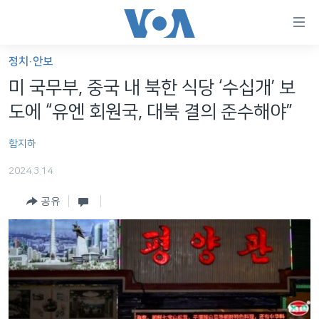
연
결
가
정치·안보
한반도
능
미 국무부, 중국 내 북한 식당 ‘수십개’ 보
세계
링
도에 “유엔 회원국, 대북 결의 준수해야”
VOD
크
함지하
라디오
메
인
2024.3.14
프로그램
콘
FOLLOW US
공유
주파수 안내
텐
츠
로
언어 선택
이
동
메
인