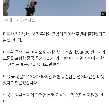
네
비
게
타이완 국기 (자료사진)
이
션
타이완은 26일 중국 전투기와 군함이 타이완 주변에 출현했다고
으
밝혔습니다.
로
이
타이완 국방부는 이날 오후 4시경부터 수호이(Su)-30 전투기와
동
드론을 포함한 중국 공군기 23대와 군함이 타이완 주변에서 ‘합
검
동 전투 준비 순찰’을 했다고 말했습니다.
색
으
또 중국 공군기 13대가 타이완 해협 중간선을 넘거나 근접 비행
로
했다고 덧붙였습니다.
이
등
중국 국방부는 이와 관련한 논평 요청에 즉각 응답하지 않았습니
다.