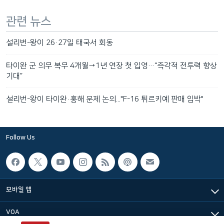
관련 뉴스
설리번-왕이 26·27일 태국서 회동
타이완 군 의무 복무 4개월→1년 연장 첫 입영…“즉각적 전투력 향상
기대”
설리번-왕이 타이완·홍해 문제 논의..."F-16 튀르키예 판매 임박"
Follow Us
모바일 앱
VOA