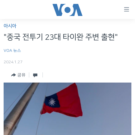
연
결
가
아시아
한반도
능
"중국 전투기 23대 타이완 주변 출현"
세계
링
VOA 뉴스
VOD
크
2024.1.27
라디오
메
인
공유
프로그램
콘
FOLLOW US
주파수 안내
텐
츠
로
언어 선택
이
동
메
인