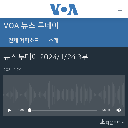
연
결
가
VOA 뉴스 투데이
한반도
능
전체 에피소드
소개
세계
링
VOD
크
뉴스 투데이 2024/1/24 3부
라디오
메
인
2024.1.24
프로그램
콘
FOLLOW US
주파수 안내
텐
츠
로
No media source currently available
언어 선택
이
0:00
59:58
동
메
다운로드
인