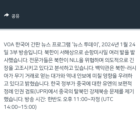
네
비
공유
게
이
션
으
VOA 한국어 간판 뉴스 프로그램 '뉴스 투데이', 2024년 1월 24
로
일 3부 방송입니다. 북한이 서해상으로 순항미사일 여러 발을 발
이
사했습니다. 전문가들은 북한이 NLL을 위협하며 의도적으로 긴
동
장을 고조시키고 있다고 분석하고 있습니다. 백악관은 북한-러시
검
아가 무기 거래로 얻는 대가와 역내 안보에 미칠 영향을 우려하
색
고 있다고 밝혔습니다. 한국 정부가 중국에 대한 유엔의 보편적
으
정례 인권 검토(UPR)에서 중국의 탈북민 강제북송 문제를 제기
로
했습니다. 방송 시간: 한반도 오후 11:00~자정 (UTC
이
14:00~15:00)
등