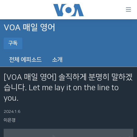
연
결
가
VOA 매일 영어
한반도
능
구독
세계
링
구독
VOD
크
전체 에피소드
소개
라디오
메
YouTube Music
인
[VOA 매일 영어] 솔직하게 분명히 말하겠
프로그램
콘
FOLLOW US
습니다. Let me lay it on the line to
주파수 안내
텐
Spotify
츠
you.
로
YouTube
언어 선택
이
2024.1.6
동
이은경
메
구독
인