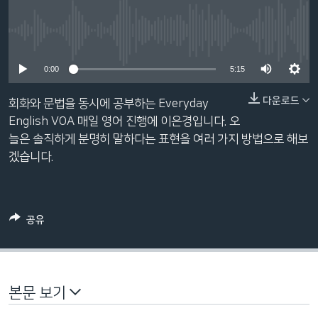
네
비
No media source currently available
게
이
0:00
5:15
션
으
다운로드
회화와 문법을 동시에 공부하는 Everyday
로
English VOA 매일 영어 진행에 이은경입니다. 오
이
늘은 솔직하게 분명히 말하다는 표현을 여러 가지 방법으로 해보
동
겠습니다.
검
색
으
공유
로
이
등
본문 보기