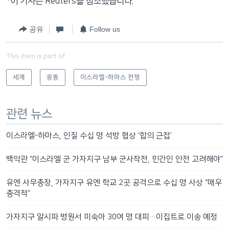
*이 기사는 Reuters를 참조했습니다.
공유
Follow us
This item is part of
세계
중동
이스라엘-하마스 전쟁
관련 뉴스
이스라엘-하마스, 인질 수십 명 석방 협상 ‘합의 근접’
백악관 “이스라엘 군 가자지구 남부 군사작전, 민간인 안전 고려해야”
유엔 사무총장, 가자지구 유엔 학교 2곳 공격으로 수십 명 사상 “매우
충격적”
가자지구 알시파 병원서 미숙아 30여 명 대피…이집트로 이송 예정