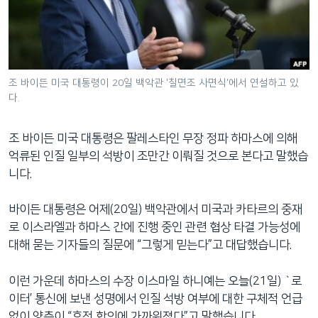
네
비
게
이
션
조 바이든 미국 대통령이 20일 백악관 '칠면조 사면식'에서 연설하고 있
다.
으
로
이
조 바이든 미국 대통령은 팔레스타인 무장 정파 하마스에 의해
동
억류된 인질 일부의 석방이 조만간 이뤄질 것으로 본다고 말했습
검
니다.
색
으
바이든 대통령은 어제(20일) 백악관에서 미국과 카타르의 중재
로
로 이스라엘과 하마스 간에 진행 중인 관련 협상 타결 가능성에
이
대해 묻는 기자들의 질문에 “그렇게 믿는다”고 대답했습니다.
등
이런 가운데 하마스의 수장 이스마일 하니예는 오늘(21일) `로
이터’ 통신에 보낸 성명에서 인질 석방 여부에 대한 구체적 언급
없이 양측이 “휴전 합의에 가까워졌다”고 말했습니다.