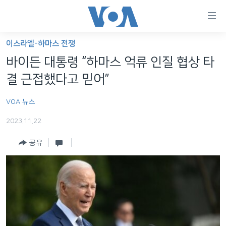
연
결
가
이스라엘-하마스 전쟁
한반도
능
바이든 대통령 “하마스 억류 인질 협상 타
세계
링
결 근접했다고 믿어”
VOD
크
VOA 뉴스
라디오
메
인
2023.11.22
프로그램
콘
FOLLOW US
공유
주파수 안내
텐
츠
로
언어 선택
이
동
메
인