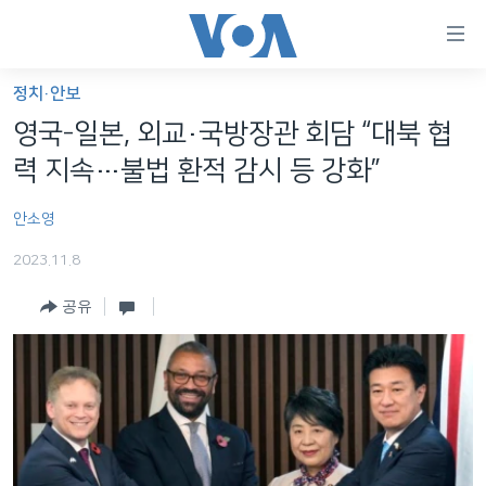
연
결
가
정치·안보
한반도
능
영국-일본, 외교·국방장관 회담 “대북 협
세계
링
력 지속…불법 환적 감시 등 강화”
VOD
크
안소영
라디오
메
인
2023.11.8
프로그램
콘
FOLLOW US
공유
주파수 안내
텐
츠
로
언어 선택
이
동
메
인