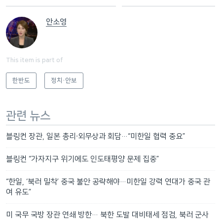
안소영
This item is part of
한반도
정치·안보
관련 뉴스
블링컨 장관, 일본 총리∙외무상과 회담…“미한일 협력 중요”
블링컨 “가자지구 위기에도 인도태평양 문제 집중”
“한일, ‘북러 밀착’ 중국 불안 공략해야…미한일 강력 연대가 중국 관
여 유도”
미 국무 국방 장관 연쇄 방한… 북한 도발 대비태세 점검, 북러 군사