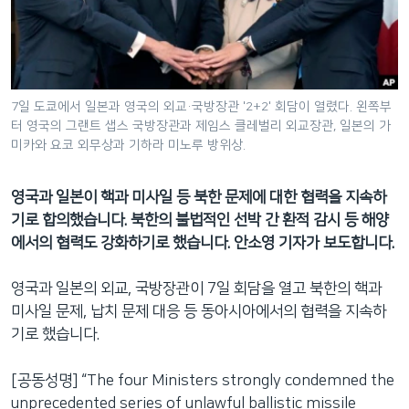
네
비
게
이
션
7일 도쿄에서 일본과 영국의 외교·국방장관 '2+2' 회담이 열렸다. 왼쪽부
터 영국의 그랜트 샙스 국방장관과 제임스 클레벌리 외교장관, 일본의 가
으
미카와 요코 외무상과 기하라 미노루 방위상.
로
이
영국과 일본이 핵과 미사일 등 북한 문제에 대한 협력을 지속하
동
기로 합의했습니다. 북한의 불법적인 선박 간 환적 감시 등 해양
검
에서의 협력도 강화하기로 했습니다. 안소영 기자가 보도합니다.
색
으
영국과 일본의 외교, 국방장관이 7일 회담을 열고 북한의 핵과
로
미사일 문제, 납치 문제 대응 등 동아시아에서의 협력을 지속하
이
기로 했습니다.
등
[공동성명] “The four Ministers strongly condemned the
unprecedented series of unlawful ballistic missile