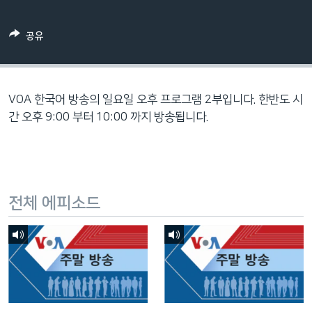
네
비
공유
게
이
션
으
VOA 한국어 방송의 일요일 오후 프로그램 2부입니다. 한반도 시
로
간 오후 9:00 부터 10:00 까지 방송됩니다.
이
동
검
색
전체 에피소드
으
로
이
등