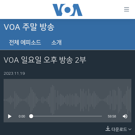
연
결
가
VOA 주말 방송
한반도
능
전체 에피소드
소개
세계
링
VOD
크
VOA 일요일 오후 방송 2부
라디오
메
인
2023.11.19
프로그램
콘
FOLLOW US
주파수 안내
텐
츠
로
No media source currently available
언어 선택
이
0:00
59:58
동
메
다운로드
인