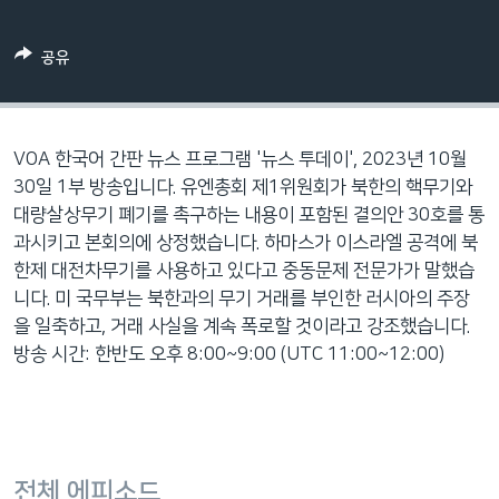
네
비
공유
게
이
션
으
VOA 한국어 간판 뉴스 프로그램 '뉴스 투데이', 2023년 10월
로
30일 1부 방송입니다. 유엔총회 제1위원회가 북한의 핵무기와
이
대량살상무기 폐기를 촉구하는 내용이 포함된 결의안 30호를 통
동
과시키고 본회의에 상정했습니다. 하마스가 이스라엘 공격에 북
검
한제 대전차무기를 사용하고 있다고 중동문제 전문가가 말했습
색
니다. 미 국무부는 북한과의 무기 거래를 부인한 러시아의 주장
으
을 일축하고, 거래 사실을 계속 폭로할 것이라고 강조했습니다.
로
방송 시간: 한반도 오후 8:00~9:00 (UTC 11:00~12:00)
이
등
전체 에피소드