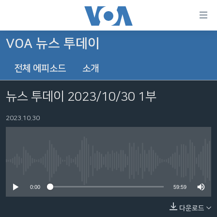
연
결
가
VOA 뉴스 투데이
한반도
능
전체 에피소드
소개
세계
링
VOD
크
뉴스 투데이 2023/10/30 1부
라디오
메
인
2023.10.30
프로그램
콘
FOLLOW US
주파수 안내
텐
츠
로
No media source currently available
언어 선택
이
0:00
59:59
동
메
다운로드
인