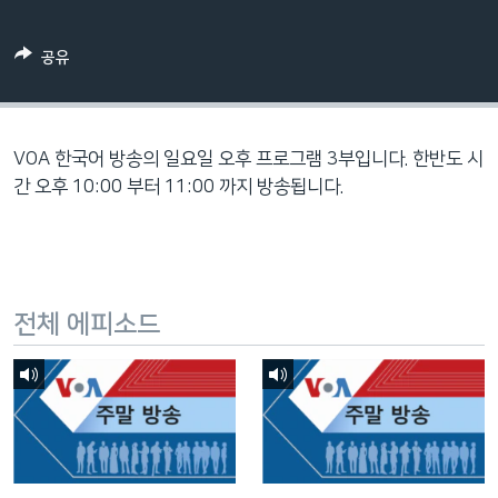
네
비
공유
게
이
션
으
VOA 한국어 방송의 일요일 오후 프로그램 3부입니다. 한반도 시
로
간 오후 10:00 부터 11:00 까지 방송됩니다.
이
동
검
색
전체 에피소드
으
로
이
등