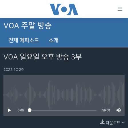
연
결
가
VOA 주말 방송
한반도
능
전체 에피소드
소개
세계
링
VOD
크
VOA 일요일 오후 방송 3부
라디오
메
인
2023.10.29
프로그램
콘
FOLLOW US
주파수 안내
텐
츠
로
No media source currently available
언어 선택
이
0:00
59:58
동
메
다운로드
인