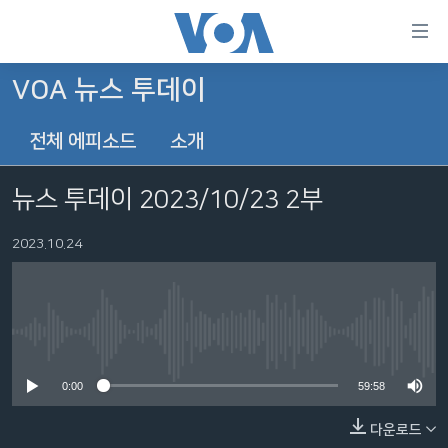
연
결
가
VOA 뉴스 투데이
한반도
능
전체 에피소드
소개
세계
링
VOD
크
뉴스 투데이 2023/10/23 2부
라디오
메
인
2023.10.24
프로그램
콘
FOLLOW US
주파수 안내
텐
츠
로
No media source currently available
언어 선택
이
0:00
59:58
동
메
다운로드
인