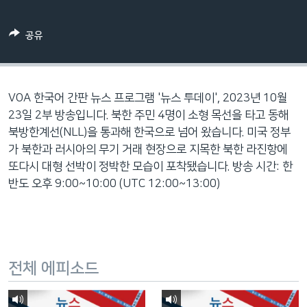
네
비
공유
게
이
션
으
VOA 한국어 간판 뉴스 프로그램 '뉴스 투데이', 2023년 10월
로
23일 2부 방송입니다. 북한 주민 4명이 소형 목선을 타고 동해
이
북방한계선(NLL)을 통과해 한국으로 넘어 왔습니다. 미국 정부
동
가 북한과 러시아의 무기 거래 현장으로 지목한 북한 라진항에
검
또다시 대형 선박이 정박한 모습이 포착됐습니다. 방송 시간: 한
색
반도 오후 9:00~10:00 (UTC 12:00~13:00)
으
로
이
등
전체 에피소드