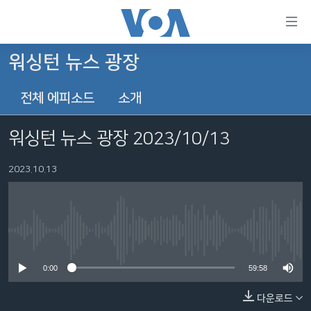
연
결
가
워싱턴 뉴스 광장
한반도
능
전체 에피소드
소개
세계
링
VOD
크
워싱턴 뉴스 광장 2023/10/13
라디오
메
인
2023.10.13
프로그램
콘
FOLLOW US
주파수 안내
텐
츠
로
No media source currently available
언어 선택
이
0:00
59:58
동
메
다운로드
인