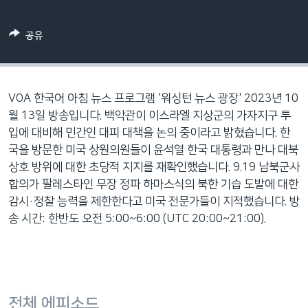
네
비
공유
게
이
션
으
VOA 한국어 아침 뉴스 프로그램 '워싱턴 뉴스 광장' 2023년 10
로
월 13일 방송입니다. 백악관이 이스라엘 지상군의 가자지구 투
이
입에 대비해 민간인 대피 대책을 논의 중이라고 밝혔습니다. 한
동
국을 방문한 미국 상원의원들이 윤석열 한국 대통령과 만나 대북
검
상호 방위에 대한 초당적 지지를 재확인했습니다. 9.19 남북군사
색
합의가 팔레스타인 무장 정파 하마스식의 북한 기습 도발에 대한
으
감시·정찰 능력을 제한한다고 미국 전문가들이 지적했습니다. 방
로
송 시간: 한반도 오전 5:00~6:00 (UTC 20:00~21:00).
이
등
전체 에피소드