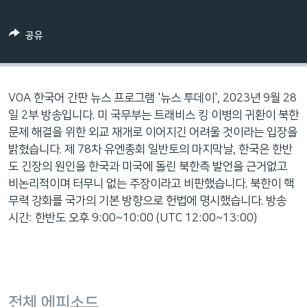
네
비
공유
게
이
션
으
VOA 한국어 간판 뉴스 프로그램 '뉴스 투데이', 2023년 9월 28
로
일 2부 방송입니다. 미 국무부는 트래비스 킹 이병의 귀환이 북한
이
문제 해결을 위한 외교 재개로 이어지긴 어려울 것이라는 입장을
동
밝혔습니다. 제 78차 유엔총회 일반토의 마지막날, 한국은 한반
검
도 긴장의 원인을 한국과 미국에 돌린 북한측 발언을 근거없고
색
비논리적이며 터무니 없는 주장이라고 비판했습니다. 북한이 핵
으
무력 강화를 국가의 기본 방향으로 헌법에 명시했습니다. 방송
로
시간: 한반도 오후 9:00~10:00 (UTC 12:00~13:00)
이
등
전체 에피소드