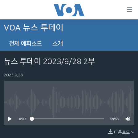
연
결
가
VOA 뉴스 투데이
한반도
능
전체 에피소드
소개
세계
링
VOD
크
뉴스 투데이 2023/9/28 2부
라디오
메
인
2023.9.28
프로그램
콘
FOLLOW US
주파수 안내
텐
츠
로
No media source currently available
언어 선택
이
0:00
59:58
동
메
다운로드
인