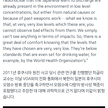
radionuclide that the Japanese want to discharge are
already present in the environment in low level
concentrations, but either from natural causes or
because of past weapons work… what we know is
that, at very, very low levels which these are, you
cannot observe bad effects from them. We simply
can't see anything in terms of impacts. So, there is a
great deal of comfort knowing that the levels that
they have chosen are very, very low. They're below
standards that are even set for drinking water, for
example, by the World Health Organization's.”
2011년 후쿠시마 원전 사고 당시 관련 연구를 진행했던 히글리
교수는 이날 VOA와의 전화 통화에서 북한이 일본의 후쿠시마
오염수 방류 중단을 촉구하면서 오염수에 다량의 방사성 핵종이
포함됐다고 주장한 데 대해 과학적으로 근거 없다며 이같이 밝혔
습니다.