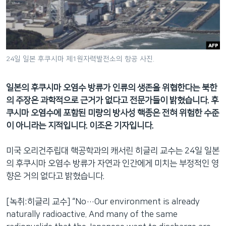
네
비
게
이
션
24일 일본 후쿠시마 제1원자력발전소의 항공 사진.
으
로
일본의 후쿠시마 오염수 방류가 인류의 생존을 위협한다는 북한
이
의 주장은 과학적으로 근거가 없다고 전문가들이 밝혔습니다. 후
동
쿠시마 오염수에 포함된 미량의 방사성 핵종은 전혀 위험한 수준
검
이 아니라는 지적입니다. 이조은 기자입니다.
색
으
미국 오리건주립대 핵공학과의 캐서린 히글리 교수는 24일 일본
로
의 후쿠시마 오염수 방류가 자연과 인간에게 미치는 부정적인 영
이
향은 거의 없다고 밝혔습니다.
등
[녹취:히글리 교수] “No…Our environment is already
naturally radioactive. And many of the same