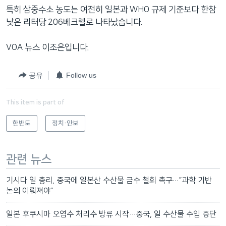
특히 삼중수소 농도는 여전히 일본과 WHO 규제 기준보다 한참
낮은 리터당 206베크렐로 나타났습니다.
VOA 뉴스 이조은입니다.
공유
Follow us
This item is part of
한반도
정치·안보
관련 뉴스
기시다 일 총리, 중국에 일본산 수산물 금수 철회 촉구…”과학 기반
논의 이뤄져야”
일본 후쿠시마 오염수 처리수 방류 시작…중국, 일 수산물 수입 중단