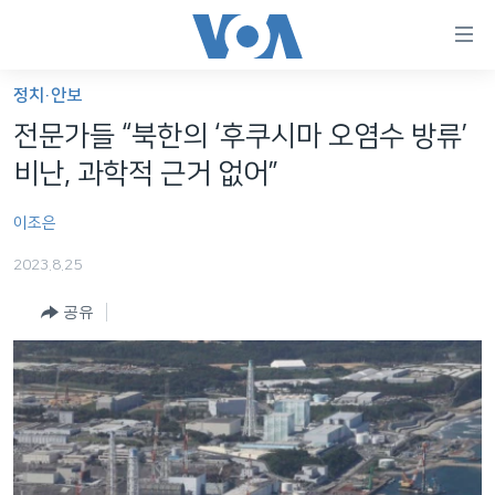
연
결
가
정치·안보
한반도
능
전문가들 “북한의 ‘후쿠시마 오염수 방류’
세계
링
비난, 과학적 근거 없어”
VOD
크
이조은
라디오
메
인
2023.8.25
프로그램
콘
FOLLOW US
공유
주파수 안내
텐
츠
로
언어 선택
이
동
메
인