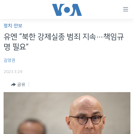
연
결
가
정치·안보
한반도
능
유엔 “북한 강제실종 범죄 지속…책임규
세계
링
명 필요”
VOD
크
김영권
라디오
메
인
2023.3.29
프로그램
콘
FOLLOW US
공유
주파수 안내
텐
츠
로
언어 선택
이
동
메
인