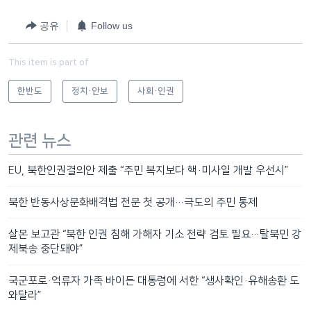
공유
Follow us
This item is part of
한반도
정치·안보
사회·인권
관련 뉴스
EU, 북한인권결의안 제출 “주민 복지보다 핵·미사일 개발 우선시”
북한 반동사상문화배격법 전문 첫 공개…극도의 주민 통제
살몬 보고관 “북한 인권 침해 가해자 기소 전략 검토 필요…탈북민 강
제북송 중단돼야”
국군포로·억류자 가족 바이든 대통령에 서한 “생사확인·유해송환 도
와달라”