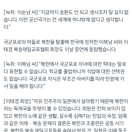
[녹취: 이순남 씨] “지금까지 송환도 안 되고 생사조차 알 길이 없
습니다. 이런 공산국가는 전 세계에 하나밖에 없다고 생각합니
다.”
국군포로의 아들로 북한을 탈출해 한국에 정착한 이복남 씨와 이
태경 북송재일교포협회 회장도 이날 증언에 동참했습니다.
[녹취: 이복남 씨] “북한에서 국군포로 자녀에 대한 학대는 말로
다 표현할 수 없습니다. 학교를 졸업하니까 직업에 대한 선택권
도 없습니다. 국군포로 자식은 무조건 아버지를 따라 탄광에 가
서 일을 해야 합니다.”
[이태경 회장] “자유 민주주의 일본에서 살아봤기 때문에 북한이
라는 독재국을 뚜렷이 볼 수 있었습니다. 희망은 전혀 보이지 않
았고 북한의 노예 같은 생활, 갈수록 심해지는 탄압과 숙청, 암흑
과 같은 미래…북송 문제의 결론은 북한과 조총련은 공동 사기
꾼, 북한은 북송 재일교포들을 속여서 받은 것, 일본은 이에 동조