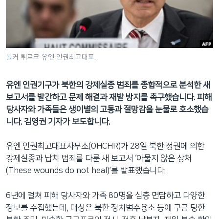
네
비
게
이
션
폴커 튀르크 유엔 인권최고대표.
으
로
유엔 인권기구가 북한의 강제실종 범죄를 종합적으로 분석한 새
이
보고서를 발간하고 문제 해결과 재발 방지를 촉구했습니다. 피해
동
당사자와 가족들은 생이별의 고통과 절망감을 눈물로 호소했습
검
니다. 김영권 기자가 보도합니다.
색
으
유엔 인권최고대표사무소(OHCHR)가 28일 북한 정권에 의한
로
강제실종과 납치 범죄를 다룬 새 보고서 ‘아물지 않은 상처
이
(These wounds do not heal)’를 발표했습니다.
등
6년에 걸쳐 피해 당사자와 가족 80명을 심층 면담하고 다양한
정보를 수집했는데, 대상은 북한 정치범수용소 등에 구금 당한