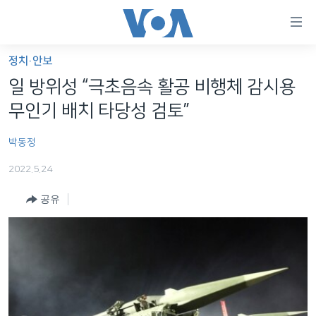
연
결
가
정치·안보
한반도
능
일 방위성 “극초음속 활공 비행체 감시용
세계
링
무인기 배치 타당성 검토”
VOD
크
박동정
라디오
메
인
2022.5.24
프로그램
콘
FOLLOW US
공유
주파수 안내
텐
츠
로
언어 선택
이
동
메
인