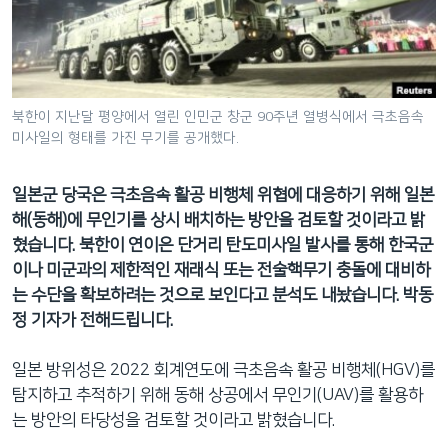
네
비
게
이
션
북한이 지난달 평양에서 열린 인민군 창군 90주년 열병식에서 극초음속
미사일의 형태를 가진 무기를 공개했다.
으
로
이
일본군 당국은 극초음속 활공 비행체 위협에 대응하기 위해 일본
동
해(동해)에 무인기를 상시 배치하는 방안을 검토할 것이라고 밝
검
혔습니다. 북한이 연이은 단거리 탄도미사일 발사를 통해 한국군
색
이나 미군과의 제한적인 재래식 또는 전술핵무기 충돌에 대비하
으
는 수단을 확보하려는 것으로 보인다고 분석도 내놨습니다. 박동
로
정 기자가 전해드립니다.
이
등
일본 방위성은 2022 회계연도에 극초음속 활공 비행체(HGV)를
탐지하고 추적하기 위해 동해 상공에서 무인기(UAV)를 활용하
는 방안의 타당성을 검토할 것이라고 밝혔습니다.