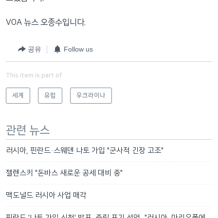
VOA 뉴스 오종수입니다.
공유
Follow us
This item is part of
세계
유럽
우크라이나
관련 뉴스
러시아, 핀란드·스웨덴 나토 가입 "군사적 긴장 고조"
젤렌스키 "돈바스 새로운 공세 대비 중"
맥도널드 러시아 사업 매각
핀란드 '나토 가입 신청' 발표, 중립 포기 선언..."러시아, 마리우폴에