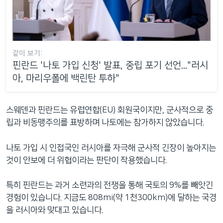
같이 보기:
핀란드 '나토 가입 신청' 발표, 중립 포기 선언..."러시
아, 마리우폴에 백린탄 투하"
스웨덴과 핀란드는 유럽연합(EU) 회원국이지만, 군사적으로 중
립과 비동맹주의를 표방하며 나토에는 참가하지 않았습니다.
나토 가입 시 인접국인 러시아를 자극해 군사적 긴장이 높아지는
것이 안보에 더 위협이라는 판단이 작용했습니다.
특히 핀란드는 과거 소련과의 전쟁을 통해 국토의 9%를 빼앗긴
경험이 있습니다. 지금도 808mi(약 1천300km)에 달하는 국경
을 러시아와 맞대고 있습니다.