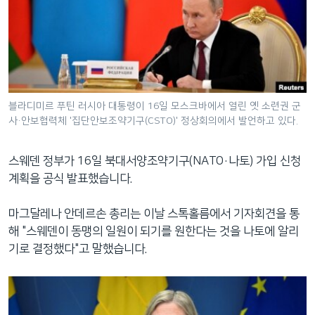
네
비
게
이
션
으
블라디미르 푸틴 러시아 대통령이 16일 모스크바에서 열린 옛 소련권 군
로
사·안보협력체 '집단안보조약기구(CSTO)' 정상회의에서 발언하고 있다.
이
동
스웨덴 정부가 16일 북대서양조약기구(NATO·나토) 가입 신청
검
계획을 공식 발표했습니다.
색
으
마그달레나 안데르손 총리는 이날 스톡홀름에서
기자회견을 통
로
해 "스웨덴이 동맹의 일원이 되기를 원한다는 것을 나토에 알리
이
기로 결정했다"고 말했습니다.
등