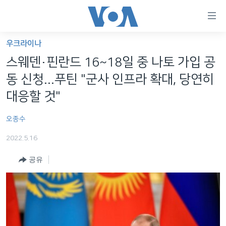
연
결
가
우크라이나
한반도
능
스웨덴·핀란드 16~18일 중 나토 가입 공
세계
링
동 신청...푸틴 "군사 인프라 확대, 당연히
VOD
크
대응할 것"
라디오
메
오종수
인
프로그램
콘
FOLLOW US
2022.5.16
주파수 안내
텐
츠
공유
로
언어 선택
이
동
메
인