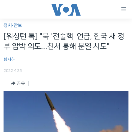
연
결
가
정치·안보
한반도
능
[워싱턴 톡] "북 '전술핵' 언급, 한국 새 정
세계
링
부 압박 의도...친서 통해 분열 시도"
VOD
크
함지하
라디오
메
인
2022.4.23
프로그램
콘
FOLLOW US
공유
주파수 안내
텐
츠
로
언어 선택
이
동
메
인