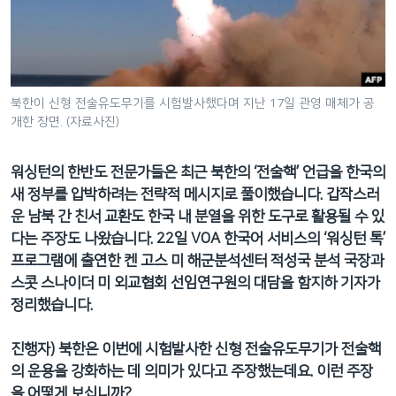
네
비
게
이
션
북한이 신형 전술유도무기를 시험발사했다며 지난 17일 관영 매체가 공
개한 장면. (자료사진)
으
로
이
워싱턴의 한반도 전문가들은 최근 북한의 ‘전술핵’ 언급을 한국의
동
새 정부를 압박하려는 전략적 메시지로 풀이했습니다. 갑작스러
검
운 남북 간 친서 교환도 한국 내 분열을 위한 도구로 활용될 수 있
색
다는 주장도 나왔습니다. 22일 VOA 한국어 서비스의 ‘워싱턴 톡’
으
프로그램에 출연한 켄 고스 미 해군분석센터 적성국 분석 국장과
로
스콧 스나이더 미 외교협회 선임연구원의 대담을 함지하 기자가
이
정리했습니다.
등
진행자) 북한은 이번에 시험발사한 신형 전술유도무기가 전술핵
의 운용을 강화하는 데 의미가 있다고 주장했는데요. 이런 주장
을 어떻게 보십니까?