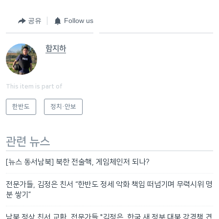
공유
Follow us
함지하
This item is part of
한반도
정치·안보
관련 뉴스
[뉴스 동서남북] 북한 전술핵, 게임체인저 되나?
전문가들, 김정은 친서 “한반도 정세 악화 책임 떠넘기며 무력시위 명
분 쌓기”
남북 정상 친서 교환...전문가들 "김정은, 한국 새 정부 대북 강경책 견