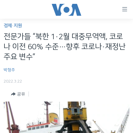
연
결
가
경제·지원
한반도
능
전문가들 “북한 1·2월 대중무역액, 코로
세계
링
나 이전 60% 수준…향후 코로나·재정난
VOD
크
주요 변수”
라디오
메
박형주
인
프로그램
콘
FOLLOW US
2022.3.22
주파수 안내
텐
츠
공유
로
언어 선택
이
동
메
인