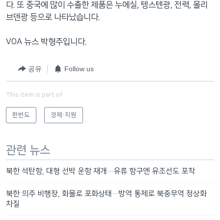
다. 또 중국에 많이 수출한 제품은 누에실, 텡스텐광, 전력, 몰리
브덴광 등으로 나타났습니다.
VOA 뉴스 박형주입니다.
공유
Follow us
This item is part of
한반도
경제·지원
관련 뉴스
북한 석탄항, 대형 선박 운항 재개…유류 항구엔 유조선도 포착
북한 의주 비행장, 화물로 포화상태…방역 통제로 북중무역 정상화
차질