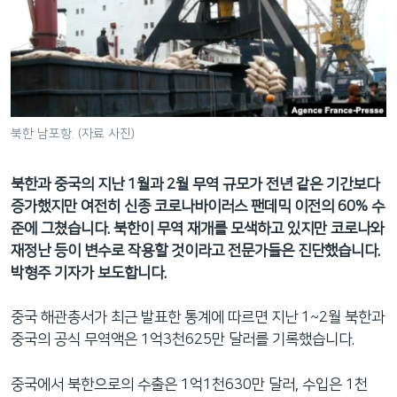
네
비
게
이
션
으
북한 남포항. (자료 사진)
로
이
북한과 중국의 지난 1월과 2월 무역 규모가 전년 같은 기간보다
동
증가했지만 여전히 신종 코로나바이러스 팬데믹 이전의 60% 수
검
준에 그쳤습니다. 북한이 무역 재개를 모색하고 있지만 코로나와
색
재정난 등이 변수로 작용할 것이라고 전문가들은 진단했습니다.
으
박형주 기자가 보도합니다.
로
이
중국 해관총서가 최근 발표한 통계에 따르면 지난 1~2월 북한과
등
중국의 공식 무역액은 1억3천625만 달러를 기록했습니다.
중국에서 북한으로의 수출은 1억1천630만 달러, 수입은 1천